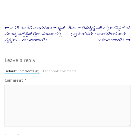
Post
ಎ.25 ರವರೆಗೆ ಮಂಗಳೂರು ಜಂಕ್ಷನ್-
ಶಿರ್ವ: ಚಲಿಸುತ್ತಿದ್ದ ಕಾರಿನಲ್ಲಿ ಆಕಸ್ಮಿಕ ಬೆಂಕಿ
ಮುಂಬೈ ಎಕ್ಸ್‌ಪ್ರೆಸ್ ರೈಲು ಸಂಚಾರದಲ್ಲಿ
; ಪ್ರಯಾಣಿಕರು ಅಪಾಯದಿಂದ ಪಾರು –
ವ್ಯತ್ಯಯ – vishwanews24
vishwanews24
navigation
Leave a reply
Default Comments (0)
Facebook Comments
Comment
*