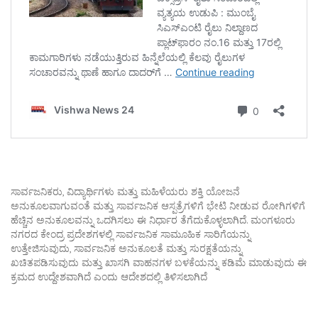
ಸಾರ್ವಜನಿಕರು, ವಿದ್ಯಾರ್ಥಿಗಳು ಮತ್ತು ಮಹಿಳೆಯರು ಶಕ್ತಿ ಯೋಜನೆ
ಅನುಕೂಲವಾಗುವಂತೆ ಮತ್ತು ಸಾರ್ವಜನಿಕ ಆಸ್ಪತ್ರೆಗಳಿಗೆ ಭೇಟಿ ನೀಡುವ ರೋಗಿಗಳಿಗೆ
ಹೆಚ್ಚಿನ ಅನುಕೂಲವನ್ನು ಒದಗಿಸಲು ಈ ನಿರ್ಧಾರ ತೆಗೆದುಕೊಳ್ಳಲಾಗಿದೆ. ಮಂಗಳೂರು
ನಗರದ ಕೇಂದ್ರ ಪ್ರದೇಶಗಳಲ್ಲಿ ಸಾರ್ವಜನಿಕ ಸಾಮೂಹಿಕ ಸಾರಿಗೆಯನ್ನು
ಉತ್ತೇಜಿಸುವುದು, ಸಾರ್ವಜನಿಕ ಅನುಕೂಲತೆ ಮತ್ತು ಸುರಕ್ಷತೆಯನ್ನು
ಖಚಿತಪಡಿಸುವುದು ಮತ್ತು ಖಾಸಗಿ ವಾಹನಗಳ ಬಳಕೆಯನ್ನು ಕಡಿಮೆ ಮಾಡುವುದು ಈ
ಕ್ರಮದ ಉದ್ದೇಶವಾಗಿದೆ ಎಂದು ಆದೇಶದಲ್ಲಿ ತಿಳಿಸಲಾಗಿದೆ