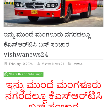
ಇನ್ನು ಮುಂದೆ ಮಂಗಳೂರು ನಗರದಲ್ಲೂ
ಕೆಎಸ್‌ಆರ್‌ಟಿಸಿ ಬಸ್‌ ಸಂಚಾರ –
vishwanews24
February 10, 2026
Vishwa News 24
ಉಡುಪಿ
Share this on WhatsApp
ಇನ್ನು ಮುಂದೆ ಮಂಗಳೂರು
ನಗರದಲ್ಲೂ ಕೆಎಸ್‌ಆರ್‌ಟಿಸಿ
ಬಸ್‌ ಸಂಚಾರ