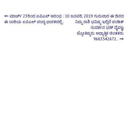
Post
ಮಾರ್ಚ್‌ 23ರಿಂದ ಐಪಿಎಲ್ ಆರಂಭ :
10 ಜನವರಿ, 2019 ಗುರುವಾರ ಈ ದಿನದ
ಈ ಬಾರಿಯ ಐಪಿಎಲ್ ಪಂದ್ಯ ಭಾರತದಲ್ಲಿ..
ನಿಮ್ಮ ರಾಶಿ ಭವಿಷ್ಯ ಇಲ್ಲಿದೆ ಪಂಡಿತ್
ಸುದರ್ಶನ ಭಟ್ ದೈವಜ್ಞ
navigation
ಜ್ಯೋತಿಷ್ಯರು ಆಧ್ಯಾತ್ಮಿಕ ಚಿಂತಕರು
9663542672..