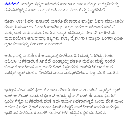
ನವದೆಹಲಿ :
ವಾಟ್ಸಪ್ ತನ್ನ ಬಳಕೆದಾರರ ಖಾಸಗಿತನ ಹಾಗೂ ಹೆಚ್ಚಿನ ಸುರಕ್ಷತೆಯನ್ನು
ಗಮನದಲ್ಲಿಟ್ಟುಕೊಂಡು ವಾಟ್ಸಪ್ ಅತಿ ನೂತನ ಫೀಚರ್ ನ್ನು ಸಿದ್ದಪಡಿಸಿದೆ.
ಫೋನ್ ಲಾಕ್ ಓಪನ್ ಮಾಡಿದರೆ ಯಾರೂ ಬೇಕಾದರೂ ವಾಟ್ಸಪ್ ಓಪನ್ ಮಾಡಿ ಚಾಟ್
ಗಳನ್ನು ಓದಬಹುದು. ಹೀಗಾಗಿ ಖಾಸಗಿತನ ಇಲ್ಲದ ಕಾರಣ ಬಳಕೆದಾರರ ಮಾಹಿತಿ
ಮತ್ತು ಖಾತೆ ದುರುಪಯೋಗ ಆಗುವ ಸಾಧ್ಯತೆ ಹೆಚ್ಚಿರುತ್ತದೆ. ಹೀಗಾಗಿ ಈ ರೀತಿಯ
ದುರುಪಯೋಗ ಆಗುವುದನ್ನು ತಪ್ಪಿಸಲು ಮತ್ತು ಪ್ರೈವೆಸಿಗಾಗಿ ವಾಟ್ಸಪ್ ಫಿಂಗರ್ ಪ್ರಿಂಟ್
ದೃಢೀಕರಣವನ್ನು ಸೇರಿಸಲು ಮುಂದಾಗಿದೆ.
ಆರಂಭದಲ್ಲಿ ಈ ವಿಶೇಷತೆ ಆಂಡ್ರಾಯ್ಡ್ ಬಳಕೆದಾರರಿಗೆ ಮಾತ್ರ ಸಿಗಲಿದ್ದು ನಂತರ
ಐಓಎಸ್ ಬಳಕೆದಾರರಿಗೆ ಸಿಗಲಿದೆ. ಆಂಡ್ರಾಯ್ಡ್ ಮಾರ್ಶ್ ಮೆಲ್ಲೋ ಮತ್ತು ನಂತರ
ಬಿಡುಗಡೆಯಾಗಿರುವ ಎಲ್ಲ ಆಪರೇಟಿಂಗ್ ಸಿಸ್ಟಂಗಳಿಗೆ ಅಪ್‍ಡೇಟ್ ಆಗಲಿರುವ
ವಾಟ್ಸಪ್ ಆ್ಯಪ್ ಬೆಂಬಲ ನೀಡಲಿದೆ ಎಂದು ವಾಟ್ಸಪ್‍ಬೀಟಾಇನ್ಫೋ ವರದಿ ಮಾಡಿದೆ.
ಇದಲ್ಲದೆ ‘ಫೇಸ್ ಐಡಿ’ ಫೀಚರ್ ಕೂಡಾ ಪರಿಚಯಿಸಲು ಮುಂದಾಗಿದೆ. ವ್ಯಾಟ್ಸಪ್ ಆ್ಯಪ್
ಲಾಕ್-ಅನ್‌ಲಾಕ್ ಮಾಡುವ ಫೀಚರ್ ಆಗಿದ್ದು, ಫೋನ್ ಲಾಕ್ ತೆಗೆಯಲು ಫಿಂಗರ್
ಪ್ರಿಂಟ್ ಸೆನ್ಸರ್ ಬಳಕೆಯಾಗುವಂತೆ ಇದು ಕಾರ್ಯ ನಿರ್ವಹಿಸುತ್ತದೆ. ಒಂದು ವೇಳೆ ಮುಖ
ಅಥವಾ ಫಿಂಗರ್​ ಪ್ರಿಂಟ್​ ಗುರುತು ಸ್ವೀಕರಿಸದಿದ್ದಲ್ಲಿ ಪಾಸ್​ಕೋಡ್​ ಹಾಕಬೇಕಾಗುತ್ತದೆ
ಇದರಿಂದ ಬಳಕೆದಾರರ ಖಾಸಗಿ ಸಂದೇಶಗಳಿಗೆ ಹೆಚ್ಚಿನ ರಕ್ಷಣೆ ದೊರಕಲಿದೆ.