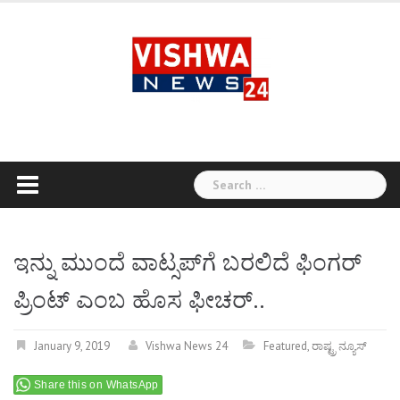
Skip
to
content
Search
for:
ಇನ್ನು ಮುಂದೆ ವಾಟ್ಸಪ್‌ಗೆ ಬರಲಿದೆ ಫಿಂಗರ್
ಪ್ರಿಂಟ್ ಎಂಬ ಹೊಸ ಫೀಚರ್..
January 9, 2019
Vishwa News 24
Featured
,
ರಾಷ್ಟ್ರ ನ್ಯೂಸ್
Share this on WhatsApp