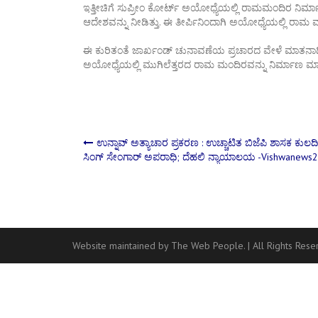
ಇತ್ತೀಚಿಗೆ ಸುಪ್ರೀಂ ಕೋರ್ಟ್ ಅಯೋಧ್ಯೆಯಲ್ಲಿ ರಾಮಮಂದಿರ ನಿರ್ಮಾ
ಆದೇಶವನ್ನು ನೀಡಿತ್ತು. ಈ ತೀರ್ಪಿನಿಂದಾಗಿ ಅಯೋಧ್ಯೆಯಲ್ಲಿ ರಾಮ ಮಂದಿರ ನಿ
ಈ ಕುರಿತಂತೆ ಜಾರ್ಖಂಡ್ ಚುನಾವಣೆಯ ಪ್ರಚಾರದ ವೇಳೆ ಮಾತನಾಡಿದ 
ಅಯೋಧ್ಯೆಯಲ್ಲಿ ಮುಗಿಲೆತ್ತರದ ರಾಮ ಮಂದಿರವನ್ನು ನಿರ್ಮಾಣ ಮಾ
Post
ಉನ್ನಾವ್ ಅತ್ಯಾಚಾರ ಪ್ರಕರಣ : ಉಚ್ಚಾಟಿತ ಬಿಜೆಪಿ ಶಾಸಕ ಕುಲದ
ಸಿಂಗ್​ ಸೇಂಗಾರ್​ ಅಪರಾಧಿ; ದೆಹಲಿ ನ್ಯಾಯಾಲಯ -Vishwanews
navigation
Website maintained by The Web People.
|
All Rights Res