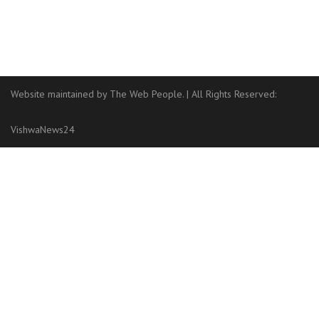
Website maintained by The Web People.
|
All Rights Reserved:
VishwaNews24