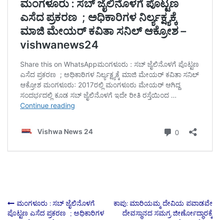
Post
ಮಂಗಳೂರು : ಸಬ್ ಜೈಲಿನೊಳಗೆ
ಕಾಪು: ಮಾರಿಯಮ್ಮ ದೇವಿಯ ಪವಾಡವೇ
ಪೊಟ್ಟಣ ಎಸೆದ ಪ್ರಕರಣ ; ಅಧಿಕಾರಿಗಳ
ದೇವಸ್ಥಾನದ ಸಮಗ್ರ ಜೀರ್ಣೋದ್ಧಾರಕ್ಕೆ