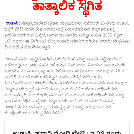
ತಾತ್ಕಾಲಿಕ ಸ್ಥಗಿತ
ಉಡುಪಿ
:
ಸನ್ಮಾನ್ಯ
ಭಾರತದ
ಪ್ರಧಾನ
ಮಂತ್ರಿಯವರು
ನವೆಂಬರ್
28
ರಂದು
ಉಡುಪಿ
ಜಿಲ್ಲೆಗೆ
ಭೇಟಿ
ನೀಡಲಿರುವ
ಸಂದರ್ಭದಲ್ಲಿ
ನಿಯಮಾನುಸಾರ
ಶಿಷ್ಟಾಚಾರವನ್ನು
ಪಾಲಿಸಬೇಕಾಗಿರುವ
ಹಿನ್ನೆಲೆ
,
ಭಾರತೀಯ
ನಾಗರಿಕ
ಸುರಕ್ಷಾ
ಸಂಹಿತ
2023
ಸೆಕ್ಷನ್
163
ರನ್ವಯ
ಈ
ಕೆಳಗಿನಂತೆ
ಜಿಲ್ಲಾ
ದಂಡಾಧಿಕಾರಿಯೂ
ಆಗಿರುವ
ಜಿಲ್ಲಾಧಿಕಾರಿ
ಸ್ವರೂಪ
ಟಿ
.
ಕೆ
ಆದೇಶ
ಹೊರಡಿಸಿರುತ್ತಾರೆ
.
ಉಡುಪಿ
ನಗರ
ವ್ಯಾಪ್ತಿಯೊಳಗಿನ
ಎನ್
.
ಹೆಚ್
-66
ಮತ್ತು
ಸಂಪರ್ಕ
ರಸ್ತೆಗಳ
ಮೇಲೆ
ನಡೆಯುತ್ತಿರುವ
ಎಲ್ಲಾ
ಭೂಮಿ
ಅಗೆಯುವ
,
ಕೊರೆಯುವ
,
ತೋಡುವ
ಹಾಗೂ
ಗುಂಡಿ
ತೋಡುವ
ಕೆಲಸಗಳನ್ನು
ತಕ್ಷಣವೇ
ನಿಲ್ಲಿಸಬೇಕು
.
ಈ
ನಿರ್ಬಂಧ
ಆದೇಶವು
ನ
. 28
ರ
ಸಂಜೆ
5
ರ
ವರೆಗೆ
ಜಾರಿಯಲ್ಲಿರುತ್ತದೆ
.
ತುರ್ತು
ಪರಿಸ್ಥಿತಿಗಳಲ್ಲಿ
ಕಾರ್ಯ
ನಿರ್ವಹಿಸಬೇಕಾದಲ್ಲಿ
ಜಿಲ್ಲಾಧಿಕಾರಿಗಳ
ಕಚೇರಿಯಿಂದ
ಪೂರ್ವಾನುಮತಿ
ಪಡೆಯುವುದು
ಕಡ್ಡಾಯವಾಗಿರುತ್ತದೆ
.
ಈ
ಆದೇಶವನ್ನು
ಎನ್
.
ಹೆಚ್
ವಿಭಾಗೀಯ
ಅಧಿಕಾರಿಗಳು
,
ಪಿ
.
ಡಬ್ಲೂ
ö
್ಯ
.
ಡಿ
,
ಪಿ
.
ಆರ್
.
ಇ
.
ಡಿ
,
ನಗರಸಭೆ
,
ಬಿ
.
ಎಸ್
.
ಎನ್
.
ಎಲ್
ಅಧಿಕಾರಿಗಳು
ಮತ್ತು
ಇತರ
ಸಂಬ
A
ಧಿತ
ಸಂಸ್ಥೆಗಳು
ಕಡ್ಡಾಯವಾಗಿ
ಪಾಲಿಸಬೇಕು
.
ಈ
ಆದೇಶವನ್ನು
ಉಲ್ಲಂಘಿಸಿದಲ್ಲಿ
ಕಾನೂನು
ಪ್ರಕಾರ
ಸೂಕ್ತ
ಕ್ರಮ
ಕೈಗೊಳ್ಳಲಾಗುವುದು
ಎಂದು
ಜಿಲ್ಲಾಧಿಕಾರಿಗಳ
ಕಛೇರಿ
ಪ್ರಕಟಣೆ
ತಿಳಿಸಿದೆ
.