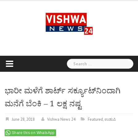
Skip
to
content
Search
for:
ಭಾರೀ ಮಳೆಗೆ ಶಾರ್ಟ್ ಸರ್ಕ್ಯೂಟ್​​ನಿಂದಾಗಿ
ಮನೆಗೆ ಬೆಂಕಿ – 1 ಲಕ್ಷ ನಷ್ಟ
June 28, 2018
Vishwa News 24
Featured
,
ಉಡುಪಿ
Share this on WhatsApp