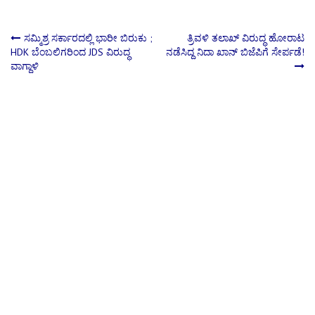
Post
ಸಮ್ಮಿಶ್ರ ಸರ್ಕಾರದಲ್ಲಿ ಭಾರೀ ಬಿರುಕು ;
ತ್ರಿವಳಿ ತಲಾಖ್ ವಿರುದ್ಧ ಹೋರಾಟ
HDK ಬೆಂಬಲಿಗರಿಂದ JDS ವಿರುದ್ಧ
ನಡೆಸಿದ್ದ ನಿದಾ ಖಾನ್ ಬಿಜೆಪಿಗೆ ಸೇರ್ಪಡೆ!
ವಾಗ್ದಾಳಿ
navigation