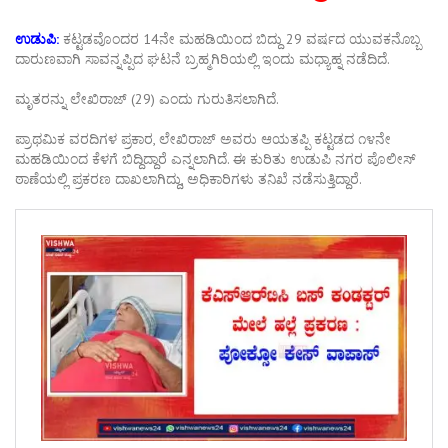
ಉಡುಪಿ:
ಕಟ್ಟಡವೊಂದರ 14ನೇ ಮಹಡಿಯಿಂದ ಬಿದ್ದು 29 ವರ್ಷದ ಯುವಕನೊಬ್ಬ
ದಾರುಣವಾಗಿ ಸಾವನ್ನಪ್ಪಿದ ಘಟನೆ ಬ್ರಹ್ಮಗಿರಿಯಲ್ಲಿ ಇಂದು ಮಧ್ಯಾಹ್ನ ನಡೆದಿದೆ.
ಮೃತರನ್ನು ಲೇಖಿರಾಜ್ (29) ಎಂದು ಗುರುತಿಸಲಾಗಿದೆ.
ಪ್ರಾಥಮಿಕ ವರದಿಗಳ ಪ್ರಕಾರ, ಲೇಖಿರಾಜ್ ಅವರು ಆಯತಪ್ಪಿ ಕಟ್ಟಡದ ೧೪ನೇ
ಮಹಡಿಯಿಂದ ಕೆಳಗೆ ಬಿದ್ದಿದ್ದಾರೆ ಎನ್ನಲಾಗಿದೆ. ಈ ಕುರಿತು ಉಡುಪಿ ನಗರ ಪೊಲೀಸ್
ಠಾಣೆಯಲ್ಲಿ ಪ್ರಕರಣ ದಾಖಲಾಗಿದ್ದು, ಅಧಿಕಾರಿಗಳು ತನಿಖೆ ನಡೆಸುತ್ತಿದ್ದಾರೆ.