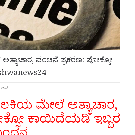
 ಅತ್ಯಾಚಾರ, ವಂಚನೆ ಪ್ರಕರಣ: ಪೋಕ್ಸೋ
vishwanews24
ಡುಪಿ
ಬಾಲಕಿಯ ಮೇಲೆ ಅತ್ಯಾಚಾರ,
ಕ್ಸೋ ಕಾಯಿದೆಯಡಿ ಇಬ್ಬರ
ಬಂಧನ