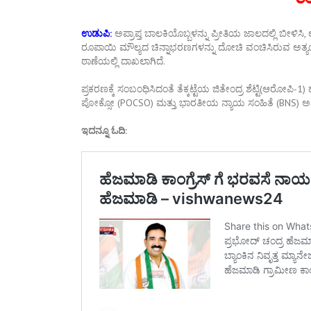
ಉಡುಪಿ:
ಅಪ್ರಾಪ್ತ ಬಾಲಕಿಯೊಬ್ಬಳನ್ನು ಪ್ರೀತಿಯ ಜಾಲದಲ್ಲಿ ಬೀಳಿಸಿ
ರೂಪಾಯಿ ಮೌಲ್ಯದ ಚಿನ್ನಾಭರಣಗಳನ್ನು ದೋಚಿ ವಂಚಿಸಿರುವ ಅತ
ಠಾಣೆಯಲ್ಲಿ ದಾಖಲಾಗಿದೆ.
ಪ್ರಕರಣಕ್ಕೆ ಸಂಬಂಧಿಸಿದಂತೆ ತೆಕ್ಕಟ್ಟೆಯ ಜಿತೇಂದ್ರ ಶೆಟ್ಟಿ(ಆರೋ
ಪೋಕ್ಸೋ (POCSO) ಮತ್ತು ಭಾರತೀಯ ನ್ಯಾಯ ಸಂಹಿತೆ (BNS) ಅಡಿ
ಇದನ್ನೂ ಓದಿ: