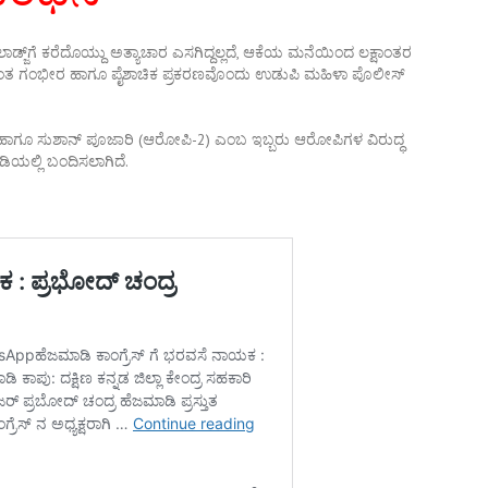
, ಲಾಡ್ಜ್‌ಗೆ ಕರೆದೊಯ್ದು ಅತ್ಯಾಚಾರ ಎಸಗಿದ್ದಲ್ಲದೆ, ಆಕೆಯ ಮನೆಯಿಂದ ಲಕ್ಷಾಂತರ
್ಯಂತ ಗಂಭೀರ ಹಾಗೂ ಪೈಶಾಚಿಕ ಪ್ರಕರಣವೊಂದು ಉಡುಪಿ ಮಹಿಳಾ ಪೊಲೀಸ್
ಪಿ-1) ಹಾಗೂ ಸುಶಾನ್ ಪೂಜಾರಿ (ಆರೋಪಿ-2) ಎಂಬ ಇಬ್ಬರು ಆರೋಪಿಗಳ ವಿರುದ್ಧ
ಯಲ್ಲಿ ಬಂದಿಸಲಾಗಿದೆ.