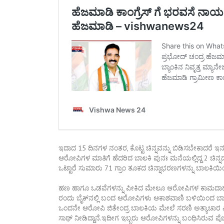
ಇದಾದ 15 ದಿನಗಳ ನಂತರ, ಕೊಟ್ಟ ಚಿನ್ನವನ್ನು ಬಿಡಿಸಬೇಕಾದರೆ ಇನ್ನ
ಆರೋಪಿಗಳ ಮಾತಿಗೆ ಹೆದರಿದ ಬಾಲಕಿ ಪುನಃ ಮನೆಯಲ್ಲಿದ್ದ 2 ಚಿನ್ನದ
ಒಟ್ಟಾರೆ ಸುಮಾರು 71 ಗ್ರಾಂ ತೂಕದ ಚಿನ್ನಾಭರಣಗಳನ್ನು ಬಾಲಕಿಯಿಂ
ಹಣ ಹಾಗೂ ಒಡವೆಗಳನ್ನು ಪೀಕಿದ ಮೇಲೂ ಆರೋಪಿಗಳ ಕಾಮದಾಹ ಅಡ
ರಂದು ಬೈಕ್‌ನಲ್ಲಿ ಬಂದ ಆರೋಪಿಗಳು ಆಕಾಶವಾಣಿ ಬಳಿಯಿಂದ ಬಾಲಕಿಯನ
ಒಂದನೇ ಆರೋಪಿ ಜಿತೇಂದ್ರ ಬಾಲಕಿಯ ಮೇಲೆ ಸರಣಿ ಅತ್ಯಾಚಾರ ಎಸಗ
ಸಾಥ್ ನೀಡಿದ್ದಾನೆ.ಇದೀಗ ಇಬ್ಬರು ಆರೋಪಿಗಳನ್ನು ಬಂಧಿಸಿರುವ ಪೊ