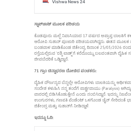
ಸ್ನಾಪ್‌ಚಾಟ್‌ ಮೂಲಕ ಪರಿಚಯ
ಕೊಡವೂರು ಮಲ್ಪೆ ನಿವಾಸಿಯಾದ 17 ವರ್ಷದ ಅಪ್ರಾಪ್ತ ಬಾಲಕಿಗೆ 
ಆರೋಪಿ ಸುಶಾನ್ ಪೂಜಾರಿ ಪರಿಚಯವಾಗಿದ್ದನು. ಈತನ ಮೂಲಕ ಮ
ಬಂಡವಾಳ ಮಾಡಿಕೊಂಡ ಜಿತೇಂದ್ರ, ದಿನಾಂಕ 25/03/2026 ರಂದು 
ರಸ್ತೆಯಲ್ಲಿರುವ ‘ರಶ್ಮಿ ಲಾಡ್ಜ್‌’ಗೆ ಕರೆದೊಯ್ದು ಬಲವಂತವಾಗಿ ದೈಹಿ
ಜೀವಬೆದರಿಕೆ ಒಡ್ಡಿದ್ದಾನೆ.
71 ಗ್ರಾಂ ಚಿನ್ನಾಭರಣ ದೋಚಿದ ವಂಚಕರು:
ದೈಹಿಕ ದೌರ್ಜನ್ಯದ ಬೆನ್ನಲ್ಲೇ ಆರೋಪಿಗಳು ಬಾಲಕಿಯನ್ನು ಆರ್ಥಿಕ
ಸಂದೇಶ ಕಳುಹಿಸಿ ನನ್ನ ತಂದೆಗೆ ಪಾರ್ಶ್ವವಾಯು (Paralysis) ಆಗಿ
ವಾರದಲ್ಲಿ ಬಿಡಿಸಿಕೊಡುತ್ತೇನೆ ಎಂದು ನಂಬಿಸಿದ್ದಾನೆ. ಇದನ್ನು ನಿಜವ
ಉಂಗುರಗಳು, ಗಣಪತಿ ಪೆಂಡೆಂಟ್ ಒಳಗೊಂಡ ಚೈನ್ ಸೇರಿದಂತೆ ಭಾರಿ ಪ
ಜಿತೇಂದ್ರ ಮತ್ತು ಸುಶಾನ್‌ಗೆ ನೀಡಿದ್ದಾಳೆ.
ಇದನ್ನೂ ಓದಿ: