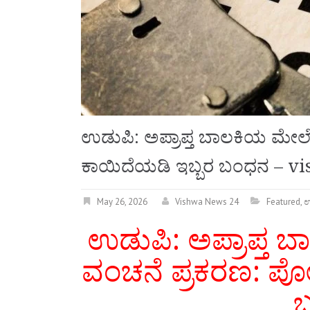
ಉಡುಪಿ: ಅಪ್ರಾಪ್ತ ಬಾಲಕಿಯ ಮೇಲೆ
ಕಾಯಿದೆಯಡಿ ಇಬ್ಬರ ಬಂಧನ – 
May 26, 2026
Vishwa News 24
Featured
,
ಉ
ಉಡುಪಿ: ಅಪ್ರಾಪ್ತ 
ವಂಚನೆ ಪ್ರಕರಣ: ಪೋ