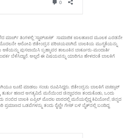
ಕಳೆದ ಮಾರ್ಚ್ ತಿಂಗಳಲ್ಲಿ ‘ಸ್ನಾಪ್‌ಚಾಟ್’ ಸಾಮಾಜಿಕ ಜಾಲತಾಣದ ಮೂಲಕ ಎರಡನೇ
ೊದಲನೇ ಆರೋಪಿ ಜಿತೇಂದ್ರನ ಪರಿಚಯವಾಗಿದೆ. ಬಾಲಕಿಯ ಮುಗ್ಧತೆಯನ್ನು
ಆಕೆಯನ್ನು ಪುಸಲಾಯಿಸಿ ಬ್ರಹ್ಮಾವರ ತಾಲೂಕಿನ ಬಾರ್ಕೂರು-ಮಂದಾರ್ತಿ
ಕ ಸಂಪರ್ಕ ಬೆಳೆಸಿದ್ದಾನೆ. ಅಲ್ಲದೆ ಈ ವಿಷಯವನ್ನು ಯಾರಿಗೂ ಹೇಳದಂತೆ ಬಾಲಕಿಗೆ
ವಾಗಿಯೂ ಲೂಟಿ ಮಾಡಲು ಸಂಚು ರೂಪಿಸಿದ್ದರು. ಜಿತೇಂದ್ರನು ಬಾಲಕಿಗೆ ವಾಟ್ಸಾಪ್
ದ್ದು, ತುರ್ತು ಹಣದ ಅಗತ್ಯವಿದೆ. ಮನೆಯಿಂದ ಚಿನ್ನಾಭರಣ ತಂದುಕೊಡು, ಒಂದು
ೆಂದು ನಂಬಿದ ಬಾಲಕಿ ಏಪ್ರಿಲ್ ಮೊದಲ ವಾರದಲ್ಲಿ ಮನೆಯಲ್ಲಿದ್ದ ಕಿವಿಯೋಲೆ, ಚಿನ್ನದ
್ರಮಾಣದ ಒಡವೆಗಳನ್ನು ತಂದು ರೈಲ್ವೇ ಗೇಟ್ ಬಳಿ ಬೈಕ್‌ನಲ್ಲಿ ಬಂದಿದ್ದ