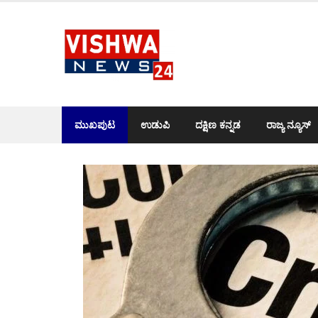
Skip
to
content
ಮುಖಪುಟ
ಉಡುಪಿ
ದಕ್ಷಿಣ ಕನ್ನಡ
ರಾಜ್ಯ ನ್ಯೂಸ್