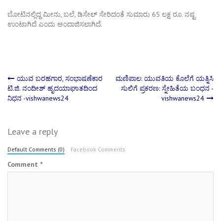
ಬೋಟಿನಲ್ಲಿದ್ದ ಮೀನು, ಬಲೆ, ಡಿಸೇಲ್ ಸೇರಿದಂತೆ ಸುಮಾರು 65 ಲಕ್ಷ ರೂ. ನಷ್ಟ
ಉಂಟಾಗಿದೆ ಎಂದು ಅಂದಾಜಿಸಲಾಗಿದೆ.
Post
ಯುವ ಬರಹಗಾರ, ಸಂಭಾಷಣೆಕಾರ
ಮಣಿಪಾಲ: ಯುವತಿಯ ಕೊಲೆಗೆ ಯತ್ನಿಸಿ
ಟಿ.ಜಿ. ನಂದೀಶ್ ಹೃದಯಾಘಾತದಿಂದ
ಸುಲಿಗೆ ಪ್ರಕರಣ: ಸ್ನೇಹಿತೆಯ ಬಂಧನ -
ನಿಧನ -vishwanews24
vishwanews24
navigation
Leave a reply
Default Comments (0)
Facebook Comments
Comment
*