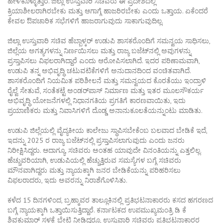
ಹೇಳಿಕೊಳ್ಳುತ್ತಾರೆ. ಜಿಲ್ಲಾ ಉಸ್ತುವಾರಿ ಸಚಿವರು ಈ ಪ್ರದೇಶದಲ್ಲಿ
ಕ್ರಿಯಾಶೀಲರಾಗಿರಬೇಕು ಮತ್ತು ಆಗಾಗ್ಗೆ ಹಾಜರಿರಬೇಕು ಎಂದು ಒತ್ತಾಯ. ಏಕೆಂದರೆ
ಕೇವಲ ಔಪಚಾರಿಕ ಸಭೆಗಳಿಗೆ ಹಾಜರಾಗುವುದು ಸಾಕಾಗುವುದಿಲ್ಲ.
ಜಿಲ್ಲಾ ಉಸ್ತುವಾರಿ ಸಚಿವ ಹೆಬ್ಬಾಳ್ಕರ್ ಉಡುಪಿ ಶಾಸಕರೊಂದಿಗೆ ಸಮನ್ವಯ ಸಾಧಿಸಲು,
ಜಿಲ್ಲೆಯ ಅಗತ್ಯಗಳನ್ನು ನಿರ್ಣಯಿಸಲು ಮತ್ತು ರಾಜ್ಯ ಬಜೆಟ್‌ನಲ್ಲಿ ಅವುಗಳನ್ನು
ಪ್ರಸ್ತಾಪಿಸಲು ವಿಫಲರಾಗಿದ್ದಾರೆ ಎಂದು ಆರೋಪಿಸಲಾಗಿದೆ. ಇದರ ಪರಿಣಾಮವಾಗಿ,
ಉಡುಪಿ ತನ್ನ ಅಭಿವೃದ್ಧಿ ಚಟುವಟಿಕೆಗಳಿಗೆ ಅನುದಾನದಿಂದ ವಂಚಿತವಾಗಿದೆ.
ಶಾಸಕರೊಂದಿಗೆ ನಿಯಮಿತ ಪರಿಶೀಲನೆ ಮತ್ತು ಸಮನ್ವಯದ ಕೊರತೆಯು ಇಂದ್ರಾಳಿ
ರೈಲ್ವೆ ಸೇತುವೆ, ಸಂತೆಕಟ್ಟೆ ಅಂಡರ್‌ಪಾಸ್ ನಿರ್ಮಾಣ ಮತ್ತು ಇತರ ಮೂಲಸೌಕರ್ಯ
ಅಭಿವೃದ್ಧಿ ಯೋಜನೆಗಳಲ್ಲಿ ನಿಧಾನಗತಿಯ ಪ್ರಗತಿಗೆ ಕಾರಣವಾಯಿತು, ಇದು
ಪ್ರಯಾಣಿಕರು ಮತ್ತು ನಿವಾಸಿಗಳಿಗೆ ದೊಡ್ಡ ಅನಾನುಕೂಲತೆಯನ್ನುಂಟು ಮಾಡಿತು.
ಉಡುಪಿ ಜಿಲ್ಲೆಯಲ್ಲಿ ವೈದ್ಯಕೀಯ ಕಾಲೇಜು ಸ್ಥಾಪಿಸಬೇಕೆಂಬ ಬಲವಾದ ಬೇಡಿಕೆ ಇದೆ,
ಇದನ್ನು 2025 ರ ರಾಜ್ಯ ಬಜೆಟ್‌ನಲ್ಲಿ ಪ್ರಸ್ತಾಪಿಸಲಾಗುವುದು ಎಂದು ಜನರು
ನಿರೀಕ್ಷಿಸಿದ್ದರು. ಆದಾಗ್ಯೂ, ಸಚಿವರು ಅಂತಹ ಯಾವುದೇ ವಿನಂತಿಯನ್ನು ಎತ್ತಲಿಲ್ಲ.
ಹೆಚ್ಚುವರಿಯಾಗಿ, ಉಡುಪಿಯಲ್ಲಿ ಹೆಚ್ಚುತ್ತಿರುವ ಸಮಸ್ಯೆಗಳ ಬಗ್ಗೆ ಸಚಿವರು
ಮೌನವಾಗಿದ್ದರು ಮತ್ತು ನ್ಯಾಯಕ್ಕಾಗಿ ಜನರ ಬೇಡಿಕೆಯನ್ನು ಪರಿಹರಿಸಲು
ವಿಫಲರಾದರು, ಇದು ಅವರನ್ನು ನಿರಾಶೆಗೊಳಿಸಿತು.
ಕಳೆದ 15 ದಿನಗಳಿಂದ, ಬ್ರಹ್ಮಾವರ ತಾಲ್ಲೂಕಿನಲ್ಲಿ ಪ್ರತಿಭಟನಾಕಾರರು ಕಸದ ಹಗರಣದ
ಬಗ್ಗೆ ನ್ಯಾಯಕ್ಕಾಗಿ ಒತ್ತಾಯಿಸುತ್ತಿದ್ದಾರೆ. ಕರ್ನಾಟಕದ ಉಪಮುಖ್ಯಮಂತ್ರಿ ಡಿ ಕೆ
ಶಿವಕುಮಾರ್ ಸ್ಥಳಕ್ಕೆ ಭೇಟಿ ನೀಡಿದ್ದರೂ, ಉಸ್ತುವಾರಿ ಸಚಿವರು ಪ್ರತಿಭಟನಾಕಾರರ