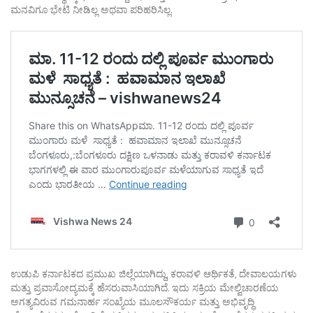
ಮನವಿಗೂ ಭೇಟಿ ನೀಡಿಲ್ಲ ಅಥವಾ ಪರಿಹರಿಸಿಲ್ಲ.
ಉಡುಪಿ ಕರ್ನಾಟಕದ ಪ್ರಮುಖ ಜಿಲ್ಲೆಯಾಗಿದ್ದು, ಕರಾವಳಿ ಆರ್ಥಿಕತೆ, ದೇವಾಲಯಗಳು
ಮತ್ತು ಪ್ರವಾಸೋದ್ಯಮಕ್ಕೆ ಹೆಸರುವಾಸಿಯಾಗಿದೆ. ಇದು ಸಕ್ರಿಯ ಮೇಲ್ವಿಚಾರಣೆಯ
ಅಗತ್ಯವಿರುವ ಗಮನಾರ್ಹ ಸಂಖ್ಯೆಯ ಮೂಲಸೌಕರ್ಯ ಮತ್ತು ಅಭಿವೃದ್ಧಿ