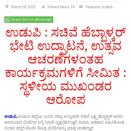
March 10, 2025
Vishwa News 24
Featured
,
ಉಡುಪಿ
Share this on WhatsApp
ಉಡುಪಿ : ಸಚಿವೆ ಹೆಬ್ಬಾಳ್ಕರ್
ಭೇಟಿ ಉದ್ಘಾಟನೆ, ಉತ್ಸವ
ಆಚರಣೆಗಳಂತಹ
ಕಾರ್ಯಕ್ರಮಗಳಿಗೆ ಸೀಮಿತ :
ಸ್ಥಳೀಯ ಮುಖಂಡರ
ಆರೋಪ
ಉಡುಪಿ,:
ಉಡುಪಿ ಜಿಲ್ಲೆಯ ಜನರು ಜಿಲ್ಲಾ ಉಸ್ತುವಾರಿ ಸಚಿವೆ ಲಕ್ಷ್ಮಿ ಹೆಬ್ಬಾಳ್ಕರ್ ಅವರ
ಅಪರೂಪದ ಭೇಟಿಗಳ ಬಗ್ಗೆ ನಿರಾಶೆ ವ್ಯಕ್ತಪಡಿಸಿದ್ದಾರೆ, ಅವರು ಅಧಿಕಾರ ವಹಿಸಿಕೊಂಡ
ನಂತರ ಜಿಲ್ಲೆಗೆ ಕೆಲವೇ ಕೆಲವು ಭೇಟಿಗಳನ್ನು ಮಾತ್ರ ಮಾಡಿದ್ದಾರೆ.