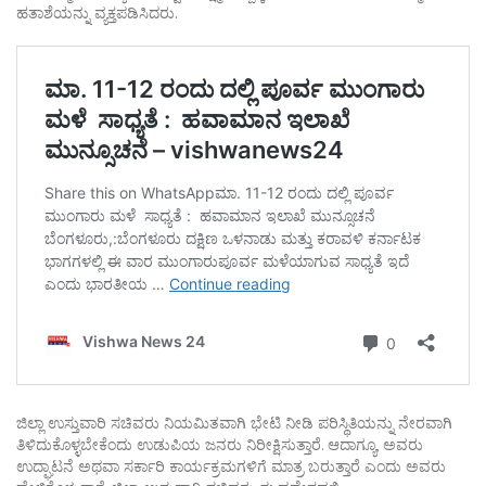
ಹತಾಶೆಯನ್ನು ವ್ಯಕ್ತಪಡಿಸಿದರು.
ಜಿಲ್ಲಾ ಉಸ್ತುವಾರಿ ಸಚಿವರು ನಿಯಮಿತವಾಗಿ ಭೇಟಿ ನೀಡಿ ಪರಿಸ್ಥಿತಿಯನ್ನು ನೇರವಾಗಿ
ತಿಳಿದುಕೊಳ್ಳಬೇಕೆಂದು ಉಡುಪಿಯ ಜನರು ನಿರೀಕ್ಷಿಸುತ್ತಾರೆ. ಆದಾಗ್ಯೂ, ಅವರು
ಉದ್ಘಾಟನೆ ಅಥವಾ ಸರ್ಕಾರಿ ಕಾರ್ಯಕ್ರಮಗಳಿಗೆ ಮಾತ್ರ ಬರುತ್ತಾರೆ ಎಂದು ಅವರು