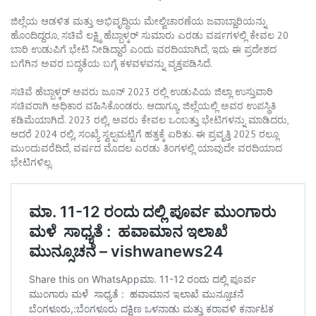
ಜಿಲ್ಲೆಯ ಆಡಳಿತ ಮತ್ತು ಅಭಿವೃದ್ಧಿಯ ಮೇಲ್ವಿಚಾರಣೆಯ ಜವಾಬ್ದಾರಿಯನ್ನು
ಹೊಂದಿದ್ದರೂ, ಸಚಿವೆ ಲಕ್ಷ್ಮಿ ಹೆಬ್ಬಾಳ್ಕರ್ ಸುಮಾರು ಎರಡು ವರ್ಷಗಳಲ್ಲಿ ಕೇವಲ 20
ಬಾರಿ ಉಡುಪಿಗೆ ಭೇಟಿ ನೀಡಿದ್ದಾರೆ ಎಂದು ವರದಿಯಾಗಿದೆ, ಇದು ಈ ಪ್ರದೇಶದ
ಬಗೆಗಿನ ಅವರ ಬದ್ಧತೆಯ ಬಗ್ಗೆ ಕಳವಳವನ್ನು ವ್ಯಕ್ತಪಡಿಸಿದೆ.
ಸಚಿವೆ ಹೆಬ್ಬಾಳ್ಕರ್ ಅವರು ಜೂನ್ 2023 ರಲ್ಲಿ ಉಡುಪಿಯ ಜಿಲ್ಲಾ ಉಸ್ತುವಾರಿ
ಸಚಿವರಾಗಿ ಅಧಿಕಾರ ವಹಿಸಿಕೊಂಡರು. ಆದಾಗ್ಯೂ, ಜಿಲ್ಲೆಯಲ್ಲಿ ಅವರ ಉಪಸ್ಥಿತಿ
ಕಡಿಮೆಯಾಗಿದೆ. 2023 ರಲ್ಲಿ, ಅವರು ಕೇವಲ ಒಂಬತ್ತು ಭೇಟಿಗಳನ್ನು ಮಾಡಿದರು,
ಆದರೆ 2024 ರಲ್ಲಿ, ಸಂಖ್ಯೆ ಸ್ವಲ್ಪಮಟ್ಟಿಗೆ ಹತ್ತಕ್ಕೆ ಏರಿತು. ಈ ಪ್ರವೃತ್ತಿ 2025 ರಲ್ಲೂ
ಮುಂದುವರೆದಿದೆ, ವರ್ಷದ ಮೊದಲ ಎರಡು ತಿಂಗಳಲ್ಲಿ ಯಾವುದೇ ವರದಿಯಾದ
ಭೇಟಿಗಳಿಲ್ಲ.