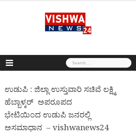
Skip
to
content
Search
for:
ಉಡುಪಿ : ಜಿಲ್ಲಾ ಉಸ್ತುವಾರಿ ಸಚಿವೆ ಲಕ್ಷ್ಮಿ
ಹೆಬ್ಬಾಳ್ಕರ್ ಅಪರೂಪದ
ಭೇಟಿಯಿಂದ ಉಡುಪಿ ಜನರಲ್ಲಿ
ಅಸಮಾಧಾನ – vishwanews24