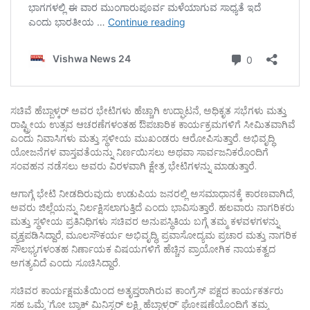
ಸಚಿವೆ ಹೆಬ್ಬಾಳ್ಕರ್ ಅವರ ಭೇಟಿಗಳು ಹೆಚ್ಚಾಗಿ ಉದ್ಘಾಟನೆ, ಅಧಿಕೃತ ಸಭೆಗಳು ಮತ್ತು
ರಾಷ್ಟ್ರೀಯ ಉತ್ಸವ ಆಚರಣೆಗಳಂತಹ ಔಪಚಾರಿಕ ಕಾರ್ಯಕ್ರಮಗಳಿಗೆ ಸೀಮಿತವಾಗಿವೆ
ಎಂದು ನಿವಾಸಿಗಳು ಮತ್ತು ಸ್ಥಳೀಯ ಮುಖಂಡರು ಆರೋಪಿಸುತ್ತಾರೆ. ಅಭಿವೃದ್ಧಿ
ಯೋಜನೆಗಳ ವಾಸ್ತವತೆಯನ್ನು ನಿರ್ಣಯಿಸಲು ಅಥವಾ ಸಾರ್ವಜನಿಕರೊಂದಿಗೆ
ಸಂವಹನ ನಡೆಸಲು ಅವರು ವಿರಳವಾಗಿ ಕ್ಷೇತ್ರ ಭೇಟಿಗಳನ್ನು ಮಾಡುತ್ತಾರೆ.
ಆಗಾಗ್ಗೆ ಭೇಟಿ ನೀಡದಿರುವುದು ಉಡುಪಿಯ ಜನರಲ್ಲಿ ಅಸಮಾಧಾನಕ್ಕೆ ಕಾರಣವಾಗಿದೆ,
ಅವರು ಜಿಲ್ಲೆಯನ್ನು ನಿರ್ಲಕ್ಷಿಸಲಾಗುತ್ತಿದೆ ಎಂದು ಭಾವಿಸುತ್ತಾರೆ. ಹಲವಾರು ನಾಗರಿಕರು
ಮತ್ತು ಸ್ಥಳೀಯ ಪ್ರತಿನಿಧಿಗಳು ಸಚಿವರ ಅನುಪಸ್ಥಿತಿಯ ಬಗ್ಗೆ ತಮ್ಮ ಕಳವಳಗಳನ್ನು
ವ್ಯಕ್ತಪಡಿಸಿದ್ದಾರೆ, ಮೂಲಸೌಕರ್ಯ ಅಭಿವೃದ್ಧಿ, ಪ್ರವಾಸೋದ್ಯಮ ಪ್ರಚಾರ ಮತ್ತು ನಾಗರಿಕ
ಸೌಲಭ್ಯಗಳಂತಹ ನಿರ್ಣಾಯಕ ವಿಷಯಗಳಿಗೆ ಹೆಚ್ಚಿನ ಪ್ರಾಯೋಗಿಕ ನಾಯಕತ್ವದ
ಅಗತ್ಯವಿದೆ ಎಂದು ಸೂಚಿಸಿದ್ದಾರೆ.
ಸಚಿವರ ಕಾರ್ಯಕ್ಷಮತೆಯಿಂದ ಅತೃಪ್ತರಾಗಿರುವ ಕಾಂಗ್ರೆಸ್ ಪಕ್ಷದ ಕಾರ್ಯಕರ್ತರು
ಸಹ ಒಮ್ಮೆ ‘ಗೋ ಬ್ಯಾಕ್ ಮಿನಿಸ್ಟರ್ ಲಕ್ಷ್ಮಿ ಹೆಬ್ಬಾಳ್ಕರ್’ ಘೋಷಣೆಯೊಂದಿಗೆ ತಮ್ಮ