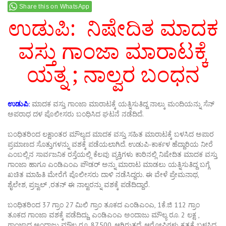
Share this on WhatsApp
ಉಡುಪಿ: ನಿಷೇದಿತ ಮಾದಕ
ವಸ್ತು ಗಾಂಜಾ ಮಾರಾಟಕ್ಕೆ
ಯತ್ನ ; ನಾಲ್ವರ ಬಂಧನ
ಉಡುಪಿ:
ಮಾದಕ ವಸ್ತು ಗಾಂಜಾ ಮಾರಾಟಕ್ಕೆ ಯತ್ನಿಸುತಿದ್ದ ನಾಲ್ಕು ಮಂದಿಯನ್ನು ಸೆನ್‌
ಅಪರಾಧ ದಳ ಪೊಲೀಸರು ಬಂಧಿಸಿದ ಘಟನೆ ನಡೆದಿದೆ.
ಬಂಧಿತರಿಂದ ಲಕ್ಷಾಂತರ ಮೌಲ್ಯದ ಮಾದಕ ವಸ್ತು ಸಹಿತ ಮಾರಾಟಕ್ಕೆ ಬಳಸಿದ ಅಪಾರ
ಪ್ರಮಾಣದ ಸೊತ್ತುಗಳನ್ನು ವಶಕ್ಕೆ ಪಡೆಯಲಾಗಿದೆ. ಉಡುಪಿ-ಕಾರ್ಕಳ ಹೆದ್ದಾರಿಯ ನೀರೆ
ಎಂಬಲ್ಲಿನ ಸಾರ್ವಜನಿಕ ರಸ್ತೆಯಲ್ಲಿ ಕೆಲವು ವ್ಯಕ್ತಿಗಳು ಕಾರಿನಲ್ಲಿ ನಿಷೇದಿತ ಮಾದಕ ವಸ್ತು
ಗಾಂಜಾ ಹಾಗೂ ಎಂಡಿಎಂಎ ಪೌಡರ್‌ ಅನ್ನು ಮಾರಾಟ ಮಾಡಲು ಯತ್ನಿಸುತಿದ್ದ ಬಗ್ಗೆ
ಖಚಿತ ಮಾಹಿತಿ ಮೇರೆಗೆ ಪೊಲೀಸರು ದಾಳಿ ನಡೆಸಿದ್ದರು. ಈ ವೇಳೆ ಪ್ರೇಮನಾಥ,
ಶೈಲೇಶ, ಪ್ರಜ್ವಲ್ ,ರತನ್ ಈ ನಾಲ್ವರನ್ನು ವಶಕ್ಕೆ ಪಡೆದಿದ್ದಾರೆ.
ಬಂಧಿತರಿಂದ 37 ಗ್ರಾಂ 27 ಮಿಲಿ ಗ್ರಾಂ ತೂಕದ ಎಂಡಿಎಂಎ, 1ಕೆ.ಜಿ 112 ಗ್ರಾಂ
ತೂಕದ ಗಾಂಜಾ ವಶಕ್ಕೆ ಪಡೆದಿದ್ದು, ಎಂಡಿಎಂಎ ಅಂದಾಜು ಮೌಲ್ಯ ರೂ. 2 ಲಕ್ಷ ,
ಗಾಂಜಾದ ಅಂದಾಜು ಮೌಲ್ಯ ರೂ. 87,500, ಆಗಿರುತ್ತದೆ. ಆರೋಪಿಗಳು ಕೃತ್ಯಕ್ಕೆ ಬಳಸಿದ