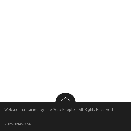
Website maintained by The Web People.
|
All Rights Reserved:
VishwaNews24