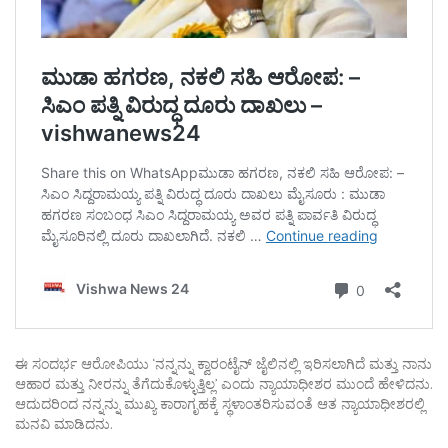
ಈ ಸಂದರ್ಭ ಆರೋಪಿಯು ‘ನನ್ನನ್ನು ಕ್ವಾರಂಟೈನ್ ಜೈಲಿನಲ್ಲಿ ಇರಿಸಲಾಗಿದೆ ಮತ್ತು ನಾನು
ಆಹಾರ ಮತ್ತು ನೀರನ್ನು ತೆಗೆದುಕೊಳ್ಳುತ್ತಿಲ್ಲ’ ಎಂದು ನ್ಯಾಯಾಧೀಶರ ಮುಂದೆ ಹೇಳಿದನು.
ಆದುದರಿಂದ ನನ್ನನ್ನು ಮುಖ್ಯ ಕಾರಾಗೃಹಕ್ಕೆ ಸ್ಥಳಾಂತರಿಸುವಂತೆ ಆತ ನ್ಯಾಯಾಧೀಶರಲ್ಲಿ
ಮನವಿ ಮಾಡಿದನು.