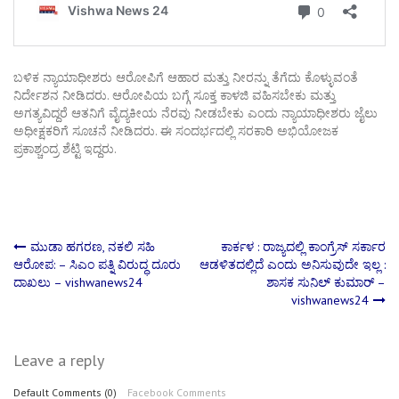
ಬಳಿಕ ನ್ಯಾಯಾಧೀಶರು ಆರೋಪಿಗೆ ಆಹಾರ ಮತ್ತು ನೀರನ್ನು ತೆಗೆದು ಕೊಳ್ಳುವಂತೆ
ನಿರ್ದೇಶನ ನೀಡಿದರು. ಆರೋಪಿಯ ಬಗ್ಗೆ ಸೂಕ್ತ ಕಾಳಜಿ ವಹಿಸಬೇಕು ಮತ್ತು
ಅಗತ್ಯವಿದ್ದರೆ ಆತನಿಗೆ ವೈದ್ಯಕೀಯ ನೆರವು ನೀಡಬೇಕು ಎಂದು ನ್ಯಾಯಾಧೀಶರು ಜೈಲು
ಅಧೀಕ್ಷಕರಿಗೆ ಸೂಚನೆ ನೀಡಿದರು. ಈ ಸಂದರ್ಭದಲ್ಲಿ ಸರಕಾರಿ ಅಭಿಯೋಜಕ
ಪ್ರಕಾಶ್ಚಂದ್ರ ಶೆಟ್ಟಿ ಇದ್ದರು.
Post
ಮುಡಾ ಹಗರಣ, ನಕಲಿ ಸಹಿ
ಕಾರ್ಕಳ : ರಾಜ್ಯದಲ್ಲಿ ಕಾಂಗ್ರೆಸ್ ಸರ್ಕಾರ
ಆರೋಪ: – ಸಿಎಂ ಪತ್ನಿ ವಿರುದ್ಧ ದೂರು
ಆಡಳಿತದಲ್ಲಿದೆ ಎಂದು ಅನಿಸುವುದೇ ಇಲ್ಲ :
ದಾಖಲು – vishwanews24
ಶಾಸಕ ಸುನಿಲ್‌ ಕುಮಾರ್‌ –
navigation
vishwanews24
Leave a reply
Default Comments (0)
Facebook Comments