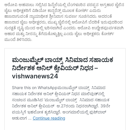
ಆರೋಪಿ ಅಹವಾಲು ಸಲ್ಲಿಸಿದ ಹಿನ್ನೆಲೆಯಲ್ಲಿ ಬೆಂಗಳೂರಿನ ಪರಪ್ಪನ ಅಗ್ರಹಾರ ಜೈಲಿನ
ಜೈಲು ಅಧೀಕ್ಷಕರಿಗೆ ವಿಡಿಯೋ ಕಾನ್ಫರೆನ್ಸ್ ಮೂಲಕ ಕೋರ್ಟ್ ಎದುರು
ಹಾಜರಾಗುವಂತೆ ನ್ಯಾಯಾಧೀಶ ಶ್ರೀನಿವಾಸ ಸುವರ್ಣ ಸೂಚಿಸಿದರು. ಅದರಂತೆ
ಹಾಜರಾದ ಜೈಲು ಅಧೀಕ್ಷರರು, ಮುಖ್ಯ ಜೈಲಿನಲ್ಲಿ ಆರೋಪಿಗೆ ಬೆದರಿಕೆ ಇರುವುದರಿಂದ
ಸುರಕ್ಷತೆ ದೃಷ್ಠಿ ಯಿಂದ ಅಲ್ಲಿ ಇರಿಸಲಾಗಿದೆ ಎಂದರು. ಆರೋಪಿ ಉದ್ದೇಶಪೂರ್ವಕವಾಗಿ
ಆಹಾರ ಮತ್ತು ನೀರನ್ನು ತೆಗೆದುಕೊಳ್ಳುತ್ತಿಲ್ಲ ಎಂದು ಜೈಲು ಅಧೀಕ್ಷಕರು ಕೋರ್ಟ್
ಮುಂದೆ ತಿಳಿಸಿದರು.