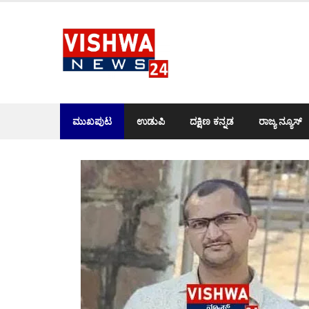
Skip
to
content
ಮುಖಪುಟ
ಉಡುಪಿ
ದಕ್ಷಿಣ ಕನ್ನಡ
ರಾಜ್ಯ ನ್ಯೂಸ್