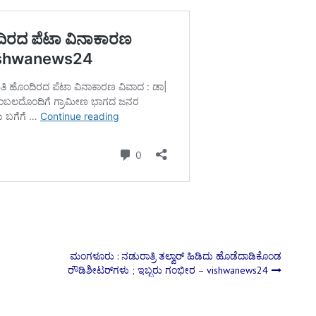
ಮಂಗಳೂರು : ನಡುರಾತ್ರಿ ತಲ್ವಾರ್‌ ಹಿಡಿದು ಹೊಡೆದಾಡಿಕೊಂಡ
ರೌಡಿಶೀಟರ್‌ಗಳು ; ಇಬ್ಬರು ಗಂಭೀರ – vishwanews24