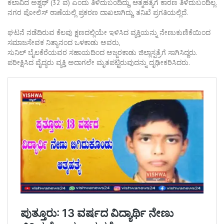
ಕಲಾವಿದ ಅಶ್ವಥ್ (32 ವ) ಎಂದು ತಿಳಿದುಬಂದಿದ್ದು, ಆತ್ಮಹತ್ಯೆಗೆ ಕಾರಣ ತಿಳಿದುಬಂದಿಲ್ಲ.
ನಗರ ಪೋಲಿಸ್ ಠಾಣೆಯಲ್ಲಿ ಪ್ರಕರಣ ದಾಖಲಾಗಿದ್ದು, ತನಿಖೆ ಪ್ರಗತಿಯಲ್ಲಿದೆ.
ಘಟನೆ ನಡೆದಿರುವ ಕೆಲವು ಕ್ಷಣದಲ್ಲಿಯೇ ಇಳಿಸಿದ ವ್ಯಕ್ತಿಯನ್ನು ನೇಣುಕುಣಿಕೆಯಿಂದ
ಸಮಾಜಸೇವಕ ನಿತ್ಯಾನಂದ ಒಳಕಾಡು ಅವರು,
ಸುನಿಲ್ ಬೈಲಕೆರೆಯವರ ಸಹಾಯದಿಂದ ಅಜ್ಜರಕಾಡು ಜಿಲ್ಲಾಸ್ಪತ್ರೆಗೆ ಸಾಗಿಸಿದ್ದರು.
ಪರೀಕ್ಷಿಸಿದ ವೈದ್ಯರು ವ್ಯಕ್ತಿ ಅದಾಗಲೇ ಮೃತಪಟ್ಟಿರುವುದನ್ನು ದೃಢೀಕರಿಸಿದರು.