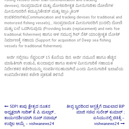
devises),
ಸಾಂಪ್ರದಾಯಿಕ
ಮತ್ತು
ಮೋಟಾರೀಕೃತ
ಮೀನುಗಾರಿಕಾ
ದೋಣಿಗಳ
ಮೀನುಗಾರರಿಗೆ
ಕಮ್ಯೂನಿಕೇಶನ್
ಮತ್ತು
ಟ್ರಾ
ö
್ಯಕಿಂಗ್
ಉಪಕರಣಗಳು(Communication and tracking devises for traditional and
motorized fishing vessels),
,
ಸಾಂಪ್ರದಾಯಿಕ
ಮೀನುಗಾರರಿಗೆ
(
ಬದಲಿ
)
ದೋಣಿ
ಮತ್ತು
ಬಲೆ
ಒದಗಿಸುವುದು
(Providing boats (replacement) and nets foe
traditional fishermen)
ಹಾಗೂ
ಆಳ
ಸಮುದ್ರ
ಗಿಲ್
ನೆಟ್
ಯಾಂತ್ರೀಕೃತ
ಬೋಟ್
ನಿರ್ಮಾಣಕ್ಕೆ
ಸಹಾಯ
(Support for acquisition of Deep sea fishing
vessels for traditional fishermen)
.
ಅರ್ಜಿ
ಸಲ್ಲಿಸಲು
ಸೆಪ್ಟಂಬರ್
15
ಕೊನೆಯ
ದಿನ
.
ಅರ್ಜಿ
ನಮೂನೆ
ಹಾಗೂ
ಹೆಚ್ಚಿನ
ಮಾಹಿತಿಗಾಗಿ
ಉಡುಪಿ
,
ಕುಂದಾಪುರ
ಹಾಗೂ
ಕಾರ್ಕಳ
ಮೀನುಗಾರಿಕೆ
ಸಹಾಯಕ
ನಿರ್ದೇಶಕರ
ಕಚೇರಿಯನ್ನು
ಸಂಪರ್ಕಿಸಬಹುದಾಗಿದೆ
ಎಂದು
ಮೀನುಗಾರಿಕೆ
ಇಲಾಖೆಯ
ಉಪನಿರ್ದೇಶಕರ
ಕಚೇರಿ
ಪ್ರಕಟಣೆ
ತಿಳಿಸಿದೆ
Post
SDPI ಕಾಪು ಕ್ಷೇತ್ರದ ನೂತನ
ತೀವ್ರ ಜ್ವರದಿಂದ ಆಸ್ಪತ್ರೆಗೆ ದಾಖಲಾದ BJP
ಅಧ್ಯಕ್ಷರಾಗಿ ಸಾದಿಕ್ ಕೆ. ಪಿ. ಮಲ್ಲಾರ್ ,
ಮಾಜಿ ಸಚಿವ ಸುರೇಶ್ ಕುಮಾರ್ ;
ಕಾರ್ಯದರ್ಶಿಯಾಗಿ ನೂರ್ ನವಾಝ್
ಐಸಿಯುನಲ್ಲಿ ಚಿಕಿತ್ಸೆ –
navigation
ಉಚ್ಚಿಲ ಆಯ್ಕೆ – vishwanews24
vishwanews24