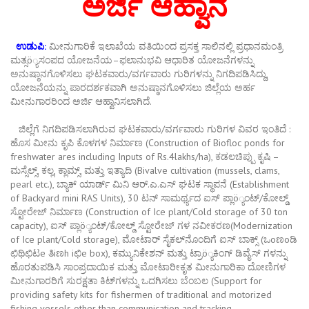
ಅರ್ಜಿ
ಆಹ್ವಾನ
ಉಡುಪಿ
:
ಮೀನುಗಾರಿಕೆ
ಇಲಾಖೆಯ
ವತಿಯಿಂದ
ಪ್ರಸಕ್ತ
ಸಾಲಿನಲ್ಲಿ
ಪ್ರಧಾನಮಂತ್ರಿ
ಮತ್ಸ
ö
್ಯಸಂಪದ
ಯೋಜನೆಯ
–
ಫಲಾನುಭವಿ
ಆಧಾರಿತ
ಯೋಜನೆಗಳನ್ನು
ಅನುಷ್ಠಾನಗೊಳಿಸಲು
ಘಟಕವಾರು
/
ವರ್ಗವಾರು
ಗುರಿಗಳನ್ನು
ನಿಗದಿಪಡಿಸಿದ್ದು
,
ಯೋಜನೆಯನ್ನು
ಪಾರದರ್ಶಕವಾಗಿ
ಅನುಷ್ಠಾನಗೊಳಿಸಲು
ಜಿಲ್ಲೆಯ
ಅರ್ಹ
ಮೀನುಗಾರರಿಂದ
ಅರ್ಜಿ
ಆಹ್ವಾನಿಸಲಾಗಿದೆ
.
ಜಿಲ್ಲೆಗೆ
ನಿಗದಿಪಡಿಸಲಾಗಿರುವ
ಘಟಕವಾರು
/
ವರ್ಗವಾರು
ಗುರಿಗಳ
ವಿವರ
ಇಂತಿದೆ
:
ಹೊಸ
ಮೀನು
ಕೃಪಿ
ಕೊಳಗಳ
ನಿರ್ಮಾಣ
(Construction of Biofloc ponds for
freshwater ares including Inputs of Rs.4lakhs/ha),
ಕಡಲಚಿಪ್ಪು
ಕೃಷಿ
–
ಮಸ್ಸೆಲ್ಸ್
,
ಕಲ್ಲ
,
ಕ್ಲಾಮ್ಸ್
,
ಮತ್ತು
ಇತ್ಯಾದಿ
(Bivalve cultivation (mussels, clams,
pearl etc.)
,
ಬ್ಯಾಕ್
ಯಾರ್ಡ್
ಮಿನಿ
ಆರ್
.
ಎ
.
ಎಸ್
ಘಟಕ
ಸ್ಥಾಪನೆ
(Establishment
of Backyard mini RAS Units)
, 30
ಟನ್
ಸಾಮರ್ಥ್ಯದ
ಐಸ್
ಪ್ಲಾ
ö
್ಯಂಟ್
/
ಕೋಲ್ಡ್
ಸ್ಟೋರೇಜ್
ನಿರ್ಮಾಣ
(Construction of Ice plant/Cold storage of 30 ton
capacity)
,
ಐಸ್
ಪ್ಲಾ
ö
್ಯಂಟ್
/
ಕೋಲ್ಡ್
ಸ್ಟೋರೇಜ್
ಗಳ
ನವೀಕರಣ(Modernization
of Ice plant/Cold storage)
,
ಮೋಟಾರ್
ಸೈಕಲ್
ನೊಂದಿಗೆ
ಐಸ್
ಬಾಕ್ಸ್
(
ಒ
o
ಣ
o
ಡಿ
ಛಿಥಿಛಿಟ
e
ತಿ
i
ಣ
h i
ಛಿ
e box),
ಕಮ್ಯುನಿಕೇಶನ್
ಮತ್ತು
ಟ್ರಾ
ö
್ಯಕಿಂಗ್
ಡಿವೈಸ್
ಗಳನ್ನು
ಹೊರತುಪಡಿಸಿ
ಸಾಂಪ್ರದಾಯಿಕ
ಮತ್ತು
ಮೋಟಾರೀಕೃತ
ಮೀನುಗಾರಿಕಾ
ದೋಣಿಗಳ
ಮೀನುಗಾರರಿಗೆ
ಸುರಕ್ಷತಾ
ಕಿಟ್
ಗಳನ್ನು
ಒದಗಿಸಲು
ಬೆಂಬಲ
(Support for
providing safety kits for fishermen of traditional and motorized
fishing vessels other than communication and tracking