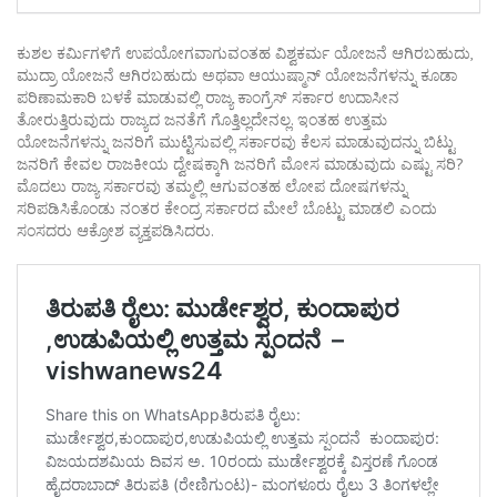
ಕುಶಲ ಕರ್ಮಿಗಳಿಗೆ ಉಪಯೋಗವಾಗುವಂತಹ ವಿಶ್ವಕರ್ಮ ಯೋಜನೆ ಆಗಿರಬಹುದು,
ಮುದ್ರಾ ಯೋಜನೆ ಆಗಿರಬಹುದು ಅಥವಾ ಆಯುಷ್ಮಾನ್ ಯೋಜನೆಗಳನ್ನು ಕೂಡಾ
ಪರಿಣಾಮಕಾರಿ ಬಳಕೆ ಮಾಡುವಲ್ಲಿ ರಾಜ್ಯ ಕಾಂಗ್ರೆಸ್ ಸರ್ಕಾರ ಉದಾಸೀನ
ತೋರುತ್ತಿರುವುದು ರಾಜ್ಯದ ಜನತೆಗೆ ಗೊತ್ತಿಲ್ಲದೇನಲ್ಲ. ಇಂತಹ ಉತ್ತಮ
ಯೋಜನೆಗಳನ್ನು ಜನರಿಗೆ ಮುಟ್ಟಿಸುವಲ್ಲಿ ಸರ್ಕಾರವು ಕೆಲಸ ಮಾಡುವುದನ್ನು ಬಿಟ್ಟು
ಜನರಿಗೆ ಕೇವಲ ರಾಜಕೀಯ ದ್ವೇಷಕ್ಕಾಗಿ ಜನರಿಗೆ ಮೋಸ ಮಾಡುವುದು ಎಷ್ಟು ಸರಿ?
ಮೊದಲು ರಾಜ್ಯ ಸರ್ಕಾರವು ತಮ್ಮಲ್ಲಿ ಆಗುವಂತಹ ಲೋಪ ದೋಷಗಳನ್ನು
ಸರಿಪಡಿಸಿಕೊಂಡು ನಂತರ ಕೇಂದ್ರ ಸರ್ಕಾರದ ಮೇಲೆ ಬೊಟ್ಟು ಮಾಡಲಿ ಎಂದು
ಸಂಸದರು ಆಕ್ರೋಶ ವ್ಯಕ್ತಪಡಿಸಿದರು.