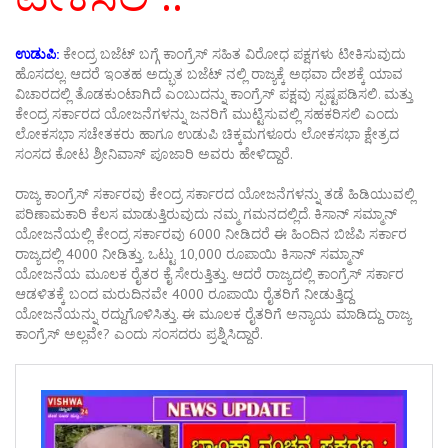
ಉಡುಪಿ:
ಕೇಂದ್ರ ಬಜೆಟ್ ಬಗ್ಗೆ ಕಾಂಗ್ರೆಸ್ ಸಹಿತ ವಿರೋಧ ಪಕ್ಷಗಳು ಟೀಕಿಸುವುದು
ಹೊಸದಲ್ಲ. ಆದರೆ ಇಂತಹ ಅದ್ಭುತ ಬಜೆಟ್ ನಲ್ಲಿ ರಾಜ್ಯಕ್ಕೆ ಅಥವಾ ದೇಶಕ್ಕೆ ಯಾವ
ವಿಚಾರದಲ್ಲಿ ತೊಡಕುಂಟಾಗಿದೆ ಎಂಬುದನ್ನು ಕಾಂಗ್ರೆಸ್ ಪಕ್ಷವು ಸ್ಪಷ್ಟಪಡಿಸಲಿ. ಮತ್ತು
ಕೇಂದ್ರ ಸರ್ಕಾರದ ಯೋಜನೆಗಳನ್ನು ಜನರಿಗೆ ಮುಟ್ಟಿಸುವಲ್ಲಿ ಸಹಕರಿಸಲಿ ಎಂದು
ಲೋಕಸಭಾ ಸಚೇತಕರು ಹಾಗೂ ಉಡುಪಿ ಚಿಕ್ಕಮಗಳೂರು ಲೋಕಸಭಾ ಕ್ಷೇತ್ರದ
ಸಂಸದ ಕೋಟ ಶ್ರೀನಿವಾಸ್‌ ಪೂಜಾರಿ ಅವರು ಹೇಳಿದ್ದಾರೆ.
ರಾಜ್ಯ ಕಾಂಗ್ರೆಸ್‌ ಸರ್ಕಾರವು ಕೇಂದ್ರ ಸರ್ಕಾರದ ಯೋಜನೆಗಳನ್ನು ತಡೆ ಹಿಡಿಯುವಲ್ಲಿ
ಪರಿಣಾಮಕಾರಿ ಕೆಲಸ ಮಾಡುತ್ತಿರುವುದು ನಮ್ಮ ಗಮನದಲ್ಲಿದೆ. ಕಿಸಾನ್ ಸಮ್ಮಾನ್
ಯೋಜನೆಯಲ್ಲಿ ಕೇಂದ್ರ ಸರ್ಕಾರವು 6000 ನೀಡಿದರೆ ಈ ಹಿಂದಿನ ಬಿಜೆಪಿ ಸರ್ಕಾರ
ರಾಜ್ಯದಲ್ಲಿ 4000 ನೀಡಿತ್ತು. ಒಟ್ಟು 10,000 ರೂಪಾಯಿ ಕಿಸಾನ್ ಸಮ್ಮಾನ್
ಯೋಜನೆಯ ಮೂಲಕ ರೈತರ ಕೈ ಸೇರುತ್ತಿತ್ತು. ಆದರೆ ರಾಜ್ಯದಲ್ಲಿ ಕಾಂಗ್ರೆಸ್‌ ಸರ್ಕಾರ
ಆಡಳಿತಕ್ಕೆ ಬಂದ ಮರುದಿನವೇ 4000 ರೂಪಾಯಿ ರೈತರಿಗೆ ನೀಡುತ್ತಿದ್ದ
ಯೋಜನೆಯನ್ನು ರದ್ದುಗೊಳಿಸಿತ್ತು. ಈ ಮೂಲಕ ರೈತರಿಗೆ ಅನ್ಯಾಯ ಮಾಡಿದ್ದು ರಾಜ್ಯ
ಕಾಂಗ್ರೆಸ್ ಅಲ್ಲವೇ? ಎಂದು ಸಂಸದರು ಪ್ರಶ್ನಿಸಿದ್ದಾರೆ.