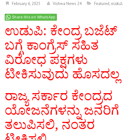
February 6, 2025
Vishwa News 24
Featured
,
ಉಡುಪಿ
Share this on WhatsApp
ಉಡುಪಿ: ಕೇಂದ್ರ ಬಜೆಟ್
ಬಗ್ಗೆ ಕಾಂಗ್ರೆಸ್ ಸಹಿತ
ವಿರೋಧ ಪಕ್ಷಗಳು
ಟೀಕಿಸುವುದು ಹೊಸದಲ್ಲ
ರಾಜ್ಯ ಸರ್ಕಾರ ಕೇಂದ್ರದ
ಯೋಜನೆಗಳನ್ನು ಜನರಿಗೆ
ತಲುಪಿಸಲಿ, ನಂತರ
ಟೀಕಿಸಲಿ ..