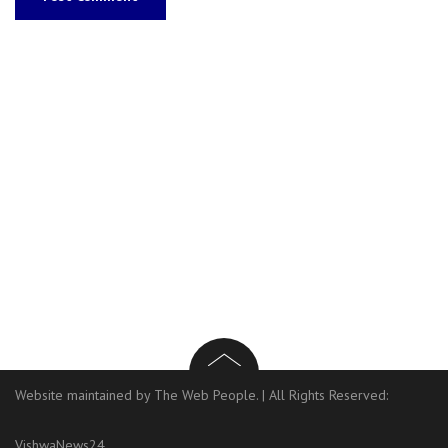
Website maintained by The Web People.
|
All Rights Reserved:
VishwaNews24