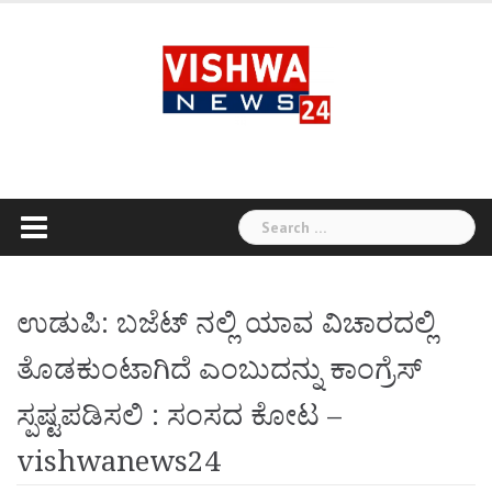
Skip
to
content
Search
for:
ಉಡುಪಿ: ಬಜೆಟ್ ನಲ್ಲಿ ಯಾವ ವಿಚಾರದಲ್ಲಿ
ತೊಡಕುಂಟಾಗಿದೆ ಎಂಬುದನ್ನು ಕಾಂಗ್ರೆಸ್
ಸ್ಪಷ್ಟಪಡಿಸಲಿ : ಸಂಸದ ಕೋಟ –
vishwanews24