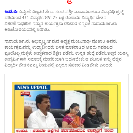
ಉಡುಪಿ:
ಬನ್ನಂಜೆ ಬಿಲ್ಲವರ ಸೇವಾ ಸಂಘದ ಶ್ರೀ ನಾರಾಯಣಗುರು ವಿದ್ಯಾನಿಧಿ ಟ್ರಸ್ಟ್
ವತಿಯಿಂದ 431 ವಿದ್ಯಾರ್ಥಿಗಳಿಗೆ 25 ಲಕ್ಷ ರೂಪಾಯಿ ವಿದ್ಯಾರ್ಥಿ ವೇತನ
ವಿತರಣೆ,ಸಾಧಕರಿಗೆ ಸನ್ಮಾನ ಕಾರ್ಯಕ್ರಮ ರವಿವಾರ ಬನ್ನಂಜೆ ನಾರಾಯಣಗುರು
ಆಡಿಟೋರಿಯಂನಲ್ಲಿ ಜರಗಿತು.
ನಾರಾಯಣಗುರು ಅಭಿವೃದ್ಧಿ ನಿಗಮದ ಅಧ್ಯಕ್ಷ ಮಂಜುನಾಥ್ ಪೂಜಾರಿ ಅವರು
ಕಾರ್ಯಕ್ರಮವನ್ನು ಉದ್ಘಾಟಿಸಿದರು.ಬಳಿಕ ಮಾತನಾಡಿದ ಅವರು ಸಮಾಜದ
ಪ್ರತಿಯೊಬ್ಬ ಮಕ್ಕಳು ಉನ್ನತವಾದ ಶಿಕ್ಷಣ ಪಡೆದು, ಉನ್ನತ ಹುದ್ದೆ ಪಡೆದು,ಇಲ್ಲವೆ ಯಶಸ್ವಿ
ಉದ್ಯಮಿಗಳಾಗಿ ಸಮಾಜಕ್ಕೆ ಮಾದರಿಯಾಗಿ ಬದುಕಬೇಕು.ಆ ಮೂಲಕ ಇನ್ನು ಹೆಚ್ಚಿನ
ವಿದ್ಯಾರ್ಥಿ ವೇತನವನ್ನು ನೀಡುವಲ್ಲಿ ಎಲ್ಲರೂ ಸಹಕಾರ ನೀಡಬೇಕು ಎಂದರು.