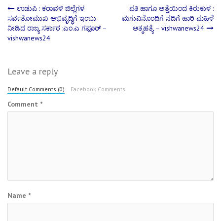
Post
ಉಡುಪಿ : ಕರಾವಳಿ ಜಿಲ್ಲೆಗಳ
ಪತಿ ಹಾಗೂ ಅತ್ತೆಯಿಂದ ಕಿರುಕುಳ :
ಸರ್ವತೋಮುಖ ಅಭಿವೃದ್ಧಿಗೆ ಇಂಬು
ಮಗುವಿನೊಂದಿಗೆ ನದಿಗೆ ಹಾರಿ ಮಹಿಳೆ
ನೀಡಿದ ರಾಜ್ಯ ಸರ್ಕಾರ :ಎಂ.ಎ ಗಫೂರ್ –
ಆತ್ಮಹತ್ಯೆ – vishwanews24
navigation
vishwanews24
Leave a reply
Default Comments (0)
Facebook Comments
Comment
*
Name
*