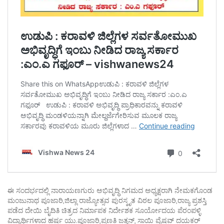
ಈ ಸಂದರ್ಭದಲ್ಲಿ ನಾರಾಯಣಗುರು ಅಭಿವೃದ್ಧಿ ನಿಗಮದ ಅಧ್ಯಕ್ಷರಾಗಿ ನೇಮಕಗೊಂಡ
ಮಂಜುನಾಥ ಪೂಜಾರಿ,ಜಿಲ್ಲಾ ರಾಜ್ಯೋತ್ಸವ ಪುರಸ್ಕೃತ ವಿಠಲ ಪೂಜಾರಿ,ರಾಜ್ಯ ಪ್ರಶಸ್ತಿ
ಪಡೆದ ದೇಯಿ ಬೈದಿತಿ ಚಿತ್ರದ ನಿರ್ಮಾಪಕ ನಿರ್ದೇಶಕ ಸೂರ್ಯೋದಯ ಪೆರಂಪಳ್ಳಿ
ವಿದ್ಯಾರ್ಥಿಗಳಾದ ಹರ್ಷ ಯು.ಪೂಜಾರಿ,ಪ್ರಣತಿ ಜತ್ತನ್, ಸಾಯಿ ವೈಷ್ಣವ್ ದಯಕರ್