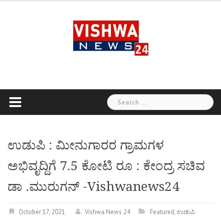
Skip
to
content
Search
for:
ಉಡುಪಿ : ಮೀನುಗಾರರ ಗ್ರಾಮಗಳ
ಅಭಿವೃದ್ದಿಗೆ 7.5 ಕೋಟಿ ರೂ : ಕೇಂದ್ರ ಸಚಿವ
ಡಾ .ಮುರುಗನ್ -Vishwanews24
October 17, 2021
Vishwa News 24
Featured
,
ಉಡುಪಿ