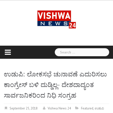
Skip
to
content
Search
for:
ಉಡುಪಿ: ಲೋಕಸಭೆ ಚುನಾವಣೆ ಎದುರಿಸಲು
ಕಾಂಗ್ರೇಸ್ ಬಳಿ ದುಡ್ಡಿಲ್ಲ- ದೇಶದಾದ್ಯಂತ
ಸಾರ್ವಜನಿಕರಿಂದ ನಿಧಿ ಸಂಗ್ರಹ
September 25, 2018
Vishwa News 24
Featured
,
ಉಡುಪಿ