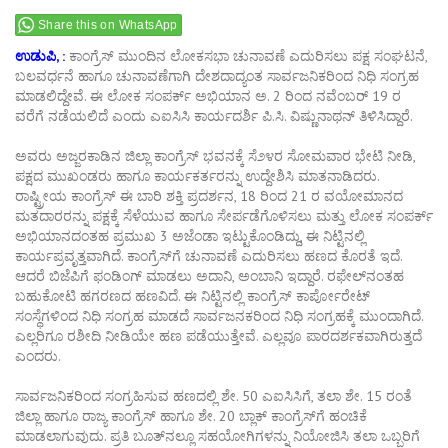
Share this on WhatsApp
ಉಡುಪಿ, :
ಕಾಂಗ್ರೆಸ್ ಮುಂದಿನ ಲೋಕಸಭಾ ಚುನಾವಣೆ ಎದುರಿಸಲು ಪಕ್ಷ ಸಂಘಟನೆ,
ಬಲವರ್ಧನೆ ಹಾಗೂ ಚುನಾವಣೆಗಾಗಿ ದೇಶದಾದ್ಯಂತ ಸಾರ್ವಜನಿಕರಿಂದ ನಿಧಿ ಸಂಗ್ರಹ
ಮಾಡಲಿದ್ದೇವೆ. ಈ ಲೋಕ ಸಂಪರ್ಕ್ ಅಭಿಯಾನ ಅ. 2 ರಿಂದ ನವೆಂಬರ್ 19 ರ
ವರೆಗೆ ನಡೆಯಲಿದೆ ಎಂದು ಎಐಸಿಸಿ ಕಾರ್ಯದರ್ಶಿ ಪಿ.ಸಿ. ವಿಷ್ಣುನಾಥನ್ ತಿಳಿಸಿದ್ದಾರೆ.
ಅವರು ಅಜ್ಜರಕಾಡಿನ ಜಿಲ್ಲಾ ಕಾಂಗ್ರೆಸ್ ಭವನಕ್ಕೆ ಸೆ೨೪ರ ಸೋಮವಾರ ಭೇಟಿ ನೀಡಿ,
ಪಕ್ಷದ ಮುಖಂಡರು ಹಾಗೂ ಕಾರ್ಯಕರ್ತರನ್ನು ಉದ್ದೇಶಿಸಿ ಮಾತನಾಡಿದರು.
ರಾಷ್ಟ್ರೀಯ ಕಾಂಗ್ರೆಸ್ ಈ ಬಾರಿ ಶಕ್ತಿ ಪ್ರದರ್ಶನ, 18 ರಿಂದ 21 ರ ವಯೋಮಾನದ
ಮತದಾರರನ್ನು ಪಕ್ಷಕ್ಕೆ ಸೆಳೆಯುವ ಹಾಗೂ ಸೇರ್ಪಡೆಗೊಳಿಸಲು ಮತ್ತು ಲೋಕ ಸಂಪರ್ಕ್
ಅಭಿಯಾನದಂತಹ ಪ್ರಮುಖ 3 ಅಜೆಂಡಾ ಇಟ್ಟುಕೊಂಡಿದ್ದು, ಈ ನಿಟ್ಟಿನಲ್ಲಿ
ಕಾರ್ಯಪ್ರವೃತ್ತವಾಗಿದೆ. ಕಾಂಗ್ರೆಸ್‍ಗೆ ಚುನಾವಣೆ ಎದುರಿಸಲು ಹಣದ ಕೊರತೆ ಇದೆ.
ಆದರೆ ಬಿಜೆಪಿಗೆ ಫಂಡಿಂಗ್ ಮಾಡಲು ಅದಾನಿ, ಅಂಬಾನಿ ಇದ್ದಾರೆ. ರಫೇಲ್‍ನಂತಹ
ಬಹುಕೋಟಿ ಹಗರಣದ ಹಣವಿದೆ. ಈ ನಿಟ್ಟಿನಲ್ಲಿ ಕಾಂಗ್ರೆಸ್ ಕಾರ್ಪೋರೇಟ್
ಸಂಸ್ಥೆಗಳಿಂದ ನಿಧಿ ಸಂಗ್ರಹ ಮಾಡದೆ ಸಾರ್ವಜನಕರಿಂದ ನಿಧಿ ಸಂಗ್ರಹಕ್ಕೆ ಮುಂದಾಗಿದೆ.
ಎಲ್ಲರಿಗೂ ರಶೀದಿ ನೀಡಿಯೇ ಹಣ ಪಡೆಯುತ್ತೇವೆ. ಎಲ್ಲವೂ ಪಾರದರ್ಶಕವಾಗಿರುತ್ತದೆ
ಎಂದರು.
ಸಾರ್ವಜನಿಕರಿಂದ ಸಂಗ್ರಹಿಸುವ ಹಣದಲ್ಲಿ ಶೇ. 50 ಎಐಸಿಸಿಗೆ, ತಲಾ ಶೇ. 15 ರಂತೆ
ಜಿಲ್ಲಾ ಹಾಗೂ ರಾಜ್ಯ ಕಾಂಗ್ರೆಸ್ ಹಾಗೂ ಶೇ. 20 ಬ್ಲಾಕ್ ಕಾಂಗ್ರೆಸ್‍ಗೆ ಹಂಚಿಕೆ
ಮಾಡಲಾಗುವುದು. ಪ್ರತಿ ಬೂತ್‍ನಲ್ಲೂ ಸಹಯೋಗಿಗಳನ್ನು ನಿಯೋಜಿಸಿ ತಲಾ ಒಬ್ಬರಿಗೆ