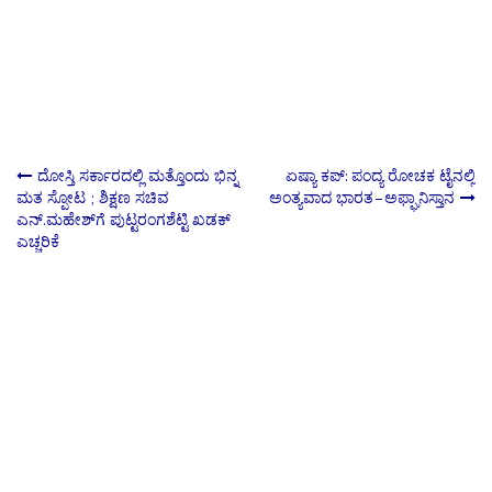
Post
ದೋಸ್ತಿ ಸರ್ಕಾರದಲ್ಲಿ ಮತ್ತೊಂದು ಭಿನ್ನ
ಏಷ್ಯಾ ಕಪ್: ಪಂದ್ಯ ರೋಚಕ ಟೈನಲ್ಲಿ
ಮತ ಸ್ಪೋಟ ; ಶಿಕ್ಷಣ ಸಚಿವ
ಅಂತ್ಯವಾದ ಭಾರತ–ಅಫ್ಘಾನಿಸ್ತಾನ
ಎನ್.ಮಹೇಶ್‍ಗೆ ಪುಟ್ಟರಂಗಶೆಟ್ಟಿ ಖಡಕ್
navigation
ಎಚ್ಚರಿಕೆ