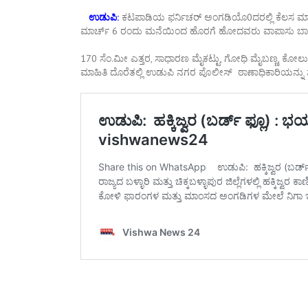
ಉಡುಪಿ
:
ಕಟಪಾಡಿಯ
ಫರ್ನಿಚರ್
ಅಂಗಡಿಯೊ
0
ದರಲ್ಲಿ
ಕೆಲಸ
ಮಾ
ಮಾರ್ಚ್
6
ರಂದು
ಮನೆಯಿಂದ
ಹೊರಗೆ
ಹೋದವರು
ವಾಪಾಸು
ಬ
170
ಸೆಂ
.
ಮೀ
ಎತ್ತರ
,
ಸಾಧಾರಣ
ಮೈಕಟ್ಟು
,
ಗೋಧಿ
ಮೈಬಣ್ಣ
,
ಕೋಲು
ಮಾಹಿತಿ
ದೊರೆತಲ್ಲಿ
ಉಡುಪಿ
ನಗರ
ಪೊಲೀಸ್
ಠಾಣಾಧಿಕಾರಿಯನ್ನು