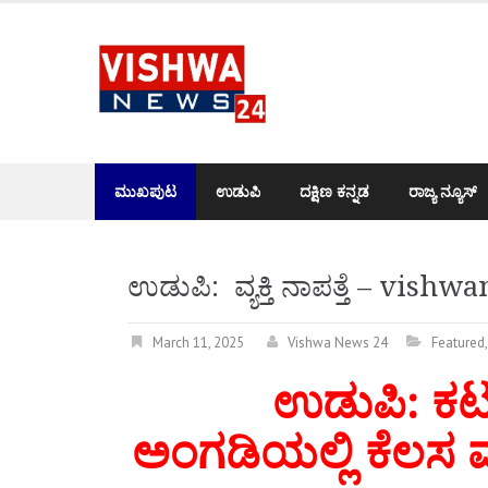
Skip
to
content
ಮುಖಪುಟ
ಉಡುಪಿ
ದಕ್ಷಿಣ ಕನ್ನಡ
ರಾಜ್ಯ ನ್ಯೂಸ್
ಉಡುಪಿ: ವ್ಯಕ್ತಿ ನಾಪತ್ತೆ – vish
March 11, 2025
Vishwa News 24
Featured
ಉಡುಪಿ: ಕಟಪ
ಅಂಗಡಿಯಲ್ಲಿ ಕೆಲಸ ಮಾಡ