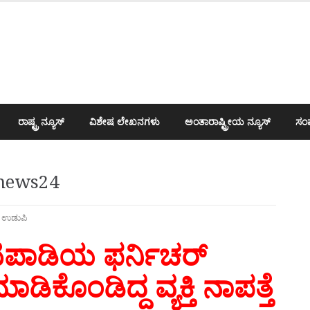
ರಾಷ್ಟ್ರ ನ್ಯೂಸ್
ವಿಶೇಷ ಲೇಖನಗಳು
ಅಂತಾರಾಷ್ಟ್ರೀಯ ನ್ಯೂಸ್
ಸಂಪ
wanews24
,
ಉಡುಪಿ
ಾಡಿಯ ಫರ್ನಿಚರ್
ಿಕೊಂಡಿದ್ದ ವ್ಯಕ್ತಿ ನಾಪತ್ತೆ