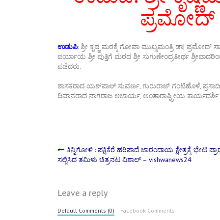
ಪ್ರಮೋದ್‌
ಉಡುಪಿ
: ಶ್ರೀ ಕೃಷ್ಣ ಮಠಕ್ಕೆ ಗೋವಾ ಮುಖ್ಯಮಂತ್ರಿ ಡಾ| ಪ್ರಮೋದ್‌
ಪರ್ಯಾಯ ಶ್ರೀ ಪುತ್ತಿಗೆ ಮಠದ ಶ್ರೀ ಸುಗುಣೇಂದ್ರತೀರ್ಥ ಶ್ರೀಪಾದ
ಪಡೆದರು.
ಶಾಸಕರಾದ ಯಶ್‌ಪಾಲ್‌ ಸುವರ್ಣ, ಗುರುರಾಜ್‌ ಗಂಟಿಹೊಳೆ, ಪ್ರಸಾದ್‌ 
ದಿವಾನರಾದ ನಾಗರಾಜ ಆಚಾರ್ಯ, ಅಂತಾರಾಷ್ಟ್ರೀಯ ಕಾರ್ಯದರ್ಶಿ ಪ್
Post
ಕಿನ್ನಿಗೋಳಿ : ಪಕ್ಷಿಕೆರೆ ಹರಿಪಾದೆ ಜಾರಂದಾಯ ಕ್ಷೇತ್ರಕ್ಕೆ ಭೇಟಿ ಪ್ರಾ
ಸಲ್ಲಿಸಿದ ತಮಿಳು ಚಿತ್ರನಟ ವಿಶಾಲ್‌ – vishwanews24
navigation
Leave a reply
Default Comments (0)
Facebook Comments