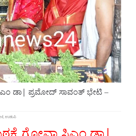
ಸಿಎಂ ಡಾ| ಪ್ರಮೋದ್‌ ಸಾವಂತ್‌ ಭೇಟಿ –
ed
,
ಉಡುಪಿ
ಣಮಠಕ್ಕೆ ಗೋವಾ ಸಿಎಂ ಡಾ|