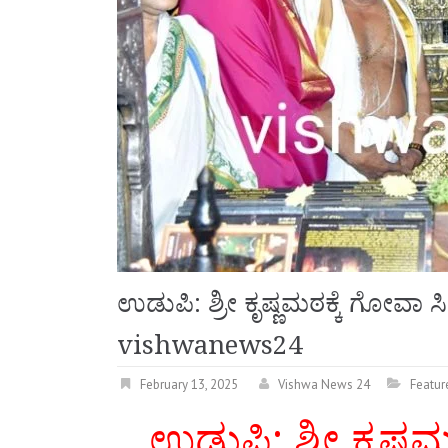
ಉಡುಪಿ: ಶ್ರೀ ಕೃಷ್ಣಮಠಕ್ಕೆ ಗೋವಾ 
vishwanews24
February 13, 2025
Vishwa News 24
Featur
ಉಡುಪಿ: ಶ್ರೀ ಕೃಷ್