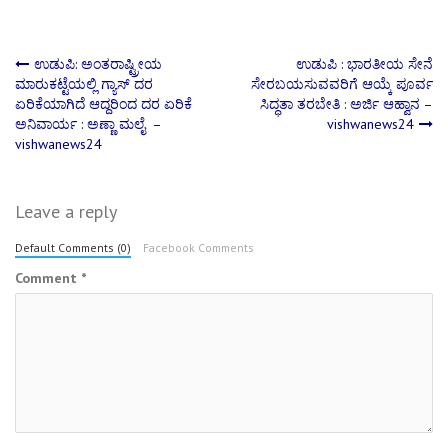
Post
ಉಡುಪಿ: ಅಂತರಾಷ್ಟ್ರೀಯ
ಉಡುಪಿ : ಭಾರತೀಯ ಸೇನೆ
ಮಾರುಕಟ್ಟೆಯಲ್ಲಿ ಗ್ಯಾಸ್ ದರ
ಸೇರಬಯಸುವವರಿಗೆ ಆಯ್ಕೆ ಪೂರ್ವ
ಏರಿಕೆಯಾಗಿದೆ ಆದ್ದರಿಂದ ದರ ಏರಿಕೆ
ಸಿದ್ಧತಾ ತರಬೇತಿ : ಅರ್ಜಿ ಆಹ್ವಾನ –
navigation
ಅನಿವಾರ್ಯ : ಅಣ್ಣಾ ಮಲೈ –
vishwanews24
vishwanews24
Leave a reply
Default Comments (0)
Facebook Comments
Comment
*