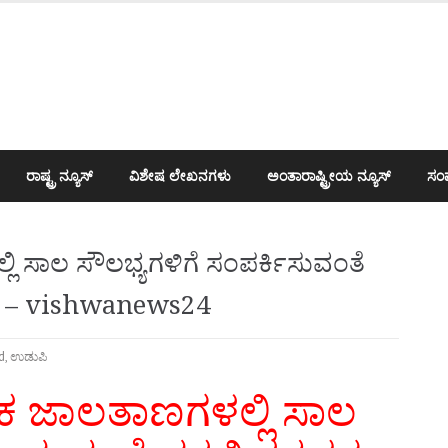
ರಾಷ್ಟ್ರ ನ್ಯೂಸ್
ವಿಶೇಷ ಲೇಖನಗಳು
ಅಂತಾರಾಷ್ಟ್ರೀಯ ನ್ಯೂಸ್
ಸಂಪ
 ಸಾಲ ಸೌಲಭ್ಯಗಳಿಗೆ ಸಂಪರ್ಕಿಸುವಂತೆ
ರಿಕೆ – vishwanews24
d
,
ಉಡುಪಿ
ಕ ಜಾಲತಾಣಗಳಲ್ಲಿ ಸಾಲ