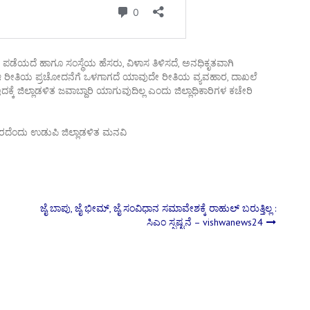
 ಪಡೆಯದೆ ಹಾಗೂ ಸಂಸ್ಥೆಯ ಹೆಸರು, ವಿಳಾಸ ತಿಳಿಸದೆ, ಅನಧಿಕೃತವಾಗಿ
ರು ಈ ರೀತಿಯ ಪ್ರಚೋದನೆಗೆ ಒಳಗಾಗದೆ ಯಾವುದೇ ರೀತಿಯ ವ್ಯವಹಾರ, ದಾಖಲೆ
 ಜಿಲ್ಲಾಡಳಿತ ಜವಾಬ್ದಾರಿ ಯಾಗುವುದಿಲ್ಲ ಎಂದು ಜಿಲ್ಲಾಧಿಕಾರಿಗಳ ಕಚೇರಿ
ಜೈ ಬಾಪು, ಜೈ ಭೀಮ್, ಜೈ ಸಂವಿಧಾನ ಸಮಾವೇಶಕ್ಕೆ ರಾಹುಲ್ ಬರುತ್ತಿಲ್ಲ :
ಸಿಎಂ ಸ್ಪಷ್ಟನೆ – vishwanews24