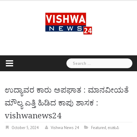
Skip
to
content
Search
for:
ಉದ್ಯಾವರ ಕಾರು ಅಪಘಾತ : ಮಾನವೀಯತೆ
ಮೌಲ್ಯ ಎತ್ತಿ ಹಿಡಿದ ಕಾಪು ಶಾಸಕ :
vishwanews24
October 5, 2024
Vishwa News 24
Featured
,
ಉಡುಪಿ