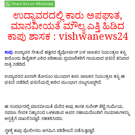
Share this on WhatsApp
ಉದ್ಯಾವರದಲ್ಲಿ ಕಾರು ಅಪಘಾತ,
ಮಾನವೀಯತೆ ಮೌಲ್ಯ ಎತ್ತಿ ಹಿಡಿದ
ಕಾಪು ಶಾಸಕ : vishwanews24
ಕಾಪು
: ಉದ್ಯಾವರ ಸೇತುವೆ ಹತ್ತಿರದ ಡೈವೋರ್ಷನ್ ಬಳಿ ಚಾಲಕನ ನಿಯಂತ್ರಣ ತಪ್ಪಿ
ಕಾರೊಂದು ಡಿವೈಡರ್ ಏರಿದ ಪರಿಣಾಮ ಪ್ರಯಾಣಿಕರಿಗೆ ಗಾಯವಾದ ಘಟನೆ ಶನಿವಾರ
ರಾತ್ರಿ ನಡೆದಿದೆ.
ಉದ್ಯಾವರದ ಖಾಸಾಗಿ ಶೋರೂಂ‌ ಮುಂಭಾಗ ಕಾರು ಚಾಲಕನ ನಿಯಂತ್ರಣ ತಪ್ಪಿ ಈ
ಘಟನೆ ನಡೆದಿದೆ, ಘಟನೆಯಲ್ಲಿ ಕಾರಿನ ಮುಂಭಾಗ ನಜ್ಜುಗುಜ್ಜಾಗಿದೆ.
ಈ ಸಂದರ್ಭದಲ್ಲಿ ಮಾನವೀಯತೆ ಮೆರೆದ ಕಾಪು ಶಾಸಕ ಸುರೇಶ್ ಶೆಟ್ಟಿ ಗುರ್ಮೆಯ,
ಸಮಾಜ ಸೇವಕ ನಿತ್ಯಾನಂದ ಒಳಕಾಡುವ ಅವರ ಸಹಾಯದೊಂದಿಗೆ ಗಾಯಾಳುಗಳನ್ನು
ಆಸ್ಪತ್ರೆಗೆ ದಾಖಲಿಸಿದ್ದಾರೆ. ಸಹಕರಿಸಿದರು.
ಸ್ಥಳಕ್ಕೆ ಕಾಪು ಪೊಲೀಸರು ಆಗಮಿಸಿ ಪರಿಶೀಲನೆ ನಡೆಸುತ್ತಿದ್ದಾರೆ.