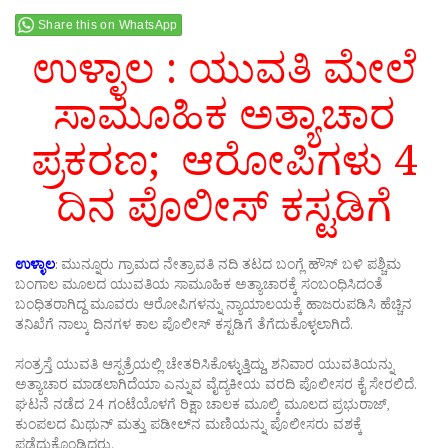
Share this on WhatsApp
ಉಳ್ಳಾಲ : ಯುವತಿ ಮೇಲೆ
ಸಾಮೂಹಿಕ ಅತ್ಯಾಚಾರ
ಪ್ರಕರಣ; ಆರೋಪಿಗಳು 4
ದಿನ ಪೊಲೀಸ್‌ ಕಸ್ಟಡಿಗೆ
ಉಳ್ಳಾಲ
: ಮುನ್ನೂರು ಗ್ರಾಮದ ನೇತ್ರಾವತಿ ನದಿ ತಟದ ಬಂಗ್ಲೆ ಹೌಸ್‌ ಬಳಿ ಪಶ್ಚಿಮ
ಬಂಗಾಲ ಮೂಲದ ಯುವತಿಯ ಸಾಮೂಹಿಕ ಅತ್ಯಾಚಾರಕ್ಕೆ ಸಂಬಂಧಿಸಿದಂತೆ
ಬಂಧಿತರಾಗಿದ್ದ ಮೂವರು ಆರೋಪಿಗಳನ್ನು ನ್ಯಾಯಾಲಯಕ್ಕೆ ಹಾಜರುಪಡಿಸಿ ಹೆಚ್ಚಿನ
ತನಿಖೆಗೆ ನಾಲ್ಕು ದಿನಗಳ ಕಾಲ ಪೊಲೀಸ್‌ ಕಸ್ಟಡಿಗೆ ತೆಗೆದುಕೊಳ್ಳಲಾಗಿದೆ.
ಸಂತ್ರಸ್ತೆ ಯುವತಿ ಆಸ್ಪತ್ರೆಯಲ್ಲಿ ಚೇತರಿಸಿಕೊಳ್ಳುತ್ತಿದ್ದು, ಶನಿವಾರ ಯುವತಿಯನ್ನು
ಅತ್ಯಾಚಾರ ಮಾಡಲಾಗಿದೆಯಾ ಎನ್ನುವ ವೈದ್ಯಕೀಯ ವರದಿ ಪೊಲೀಸರ ಕೈ ಸೇರಲಿದೆ.
ಘಟನೆ ನಡೆದ 24 ಗಂಟೆಯೊಳಗೆ ರಿಕ್ಷಾ ಚಾಲಕ ಮೂಲ್ಕಿ ಮೂಲದ ಪ್ರಭುರಾಜ್‌,
ಕುಂಪಲದ ಮಿಥುನ್‌ ಮತ್ತು ಪಡೀಲ್‌ನ ಮಣಿಯನ್ನು ಪೊಲೀಸರು ವಶಕ್ಕೆ
ಪಡೆದುಕೊಂಡಿದ್ದರು.