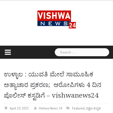
Skip
to
content
Search
for:
ಉಳ್ಳಾಲ : ಯುವತಿ ಮೇಲೆ ಸಾಮೂಹಿಕ
ಅತ್ಯಾಚಾರ ಪ್ರಕರಣ; ಆರೋಪಿಗಳು 4 ದಿನ
ಪೊಲೀಸ್‌ ಕಸ್ಟಡಿಗೆ – vishwanews24
April 19, 2025
Vishwa News 24
Featured
,
ದಕ್ಷಿಣ ಕನ್ನಡ