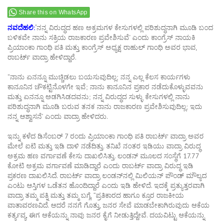
Share this on WhatsApp
ನವದೆಹಲಿ:
‘
ನನ್ನ ವಿರುದ್ಧದ ಹಣ ಅಕ್ರಮಗಳ ಕೇಸುಗಳಲ್ಲಿ ಪರಿಶುದ್ಧನಾಗಿ ಮೂಡಿ ಬಂದ
ಬಳಿಕವೇ ನಾನು ಸಕ್ರಿಯ ರಾಜಕಾರಣ ಪ್ರವೇಶಿಸುವೆ’ ಎಂದು ಕಾಂಗ್ರೆಸ್‌ ನಾಯಕಿ
ಪ್ರಿಯಾಂಕಾ ಗಾಂಧಿ ಪತಿ ಮತ್ತು ಕಾಂಗ್ರೆಸ್‌ ಅಧ್ಯಕ್ಷ ರಾಹುಲ್‌ ಗಾಂಧಿ ಅವರ ಭಾವ,
ರಾಬರ್ಟ್‌ ವಾದ್ರಾ ಹೇಳಿದ್ದಾರೆ.
“ನಾನು ಏನನ್ನೂ ಮುಚ್ಚಿಡಲು ಬಯಸುವುದಿಲ್ಲ; ನನ್ನ ಎಲ್ಲ ಕೆಲಸ ಕಾರ್ಯಗಳು
ಕಾನೂನಿನ ಚೌಕಟ್ಟಿನೊಳಗೇ ಇವೆ; ನಾನು ಕಾನೂನಿನ ಪ್ರಕಾರ ನಡೆದುಕೊಳ್ಳುವವನು
ಮತ್ತು ಏನನ್ನೂ ಅಡಗಿಸಿಡದವನು; ನನ್ನ ವಿರುದ್ಧದ ಸುಳ್ಳು ಕೇಸುಗಳಲ್ಲಿ ನಾನು
ಪರಿಶುದ್ಧನಾಗಿ ಮೂಡಿ ಬರುವ ತನಕ ನಾನು ರಾಜಕಾರಣ ಪ್ರವೇಶಿಸುವುದಿಲ್ಲ; ಇದು
ನನ್ನ ಆಶ್ವಾಸನೆ’ ಎಂದು ವಾದ್ರಾ ಹೇಳಿದರು.
ಇನ್ನು ಕಳೆದ ಡಿಸೆಂಬರ್ 7 ರಂದು ಪ್ರಿಯಾಂಕಾ ಗಾಂಧಿ ಪತಿ ರಾಬರ್ಟ್‌ ವಾದ್ರಾ ಅವರ
ಮೇಲೆ ಐಟಿ ಮತ್ತು ಇಡಿ ದಾಳಿ ನಡೆದಿತ್ತು. ತನಿಖೆ ನಂತರ ಇಡಿಯು ವಾದ್ರಾ ವಿರುದ್ಧ
ಅಕ್ರಮ ಹಣ ವರ್ಗಾವಣೆ ಕೇಸು ದಾಖಲಿಸಿತ್ತು. ಲಂಡನ್‌ ಮೂಲದ ಸಂಸ್ಥೆಗೆ 17.77
ಕೋಟಿ ಅಕ್ರಮ ವರ್ಗಾವಣೆ ಮಾಡಿದ್ದಾರೆ ಎಂದು ರಾಬರ್ಟ್‌ ವಾದ್ರಾ ವಿರುದ್ಧ ಇಡಿ
ಪ್ರಕರಣ ದಾಖಲಿಸಿದೆ. ರಾಬರ್ಟ್‌ ವಾದ್ರಾ ಲಂಡನ್‌ನಲ್ಲಿ ಮಿಲಿಯನ್ ಪೌಂಡ್ ಮೌಲ್ಯದ
ಎಂಟು ಆಸ್ತಿಗಳ ಒಡೆತನ ಹೊಂದಿದ್ದಾರೆ ಎಂದು ಇಡಿ ಹೇಳಿದೆ. ಇದಕ್ಕೆ ಪ್ರತ್ಯುತ್ತರವಾಗಿ
ವಾದ್ರಾ ತಮ್ಮ ಪತ್ನಿ ಮತ್ತು ತಮ್ಮ ಬಗ್ಗೆ, “ಪ್ರತಿಕಾರದ ಹಾಗೂ ಕ್ರೂರ ರಾಜಕೀಯ
ವಾತಾವರಣವಿದೆ. ಆದರೆ ನನಗೆ ಗೊತ್ತು, ಜನರ ಸೇವೆ ಮಾಡಬೇಕಾಗಿರುವುದು ಆಕೆಯ
ಕರ್ತ್ಯವ್ಯ, ಈಗ ಆಕೆಯನ್ನು ನಾವು ಜನರ ಕೈಗೆ ನೀಡುತ್ತಿದ್ದೇವೆ. ದಯವಿಟ್ಟು ಆಕೆಯನ್ನು