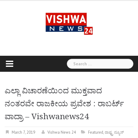
Skip
to
content
Search
for:
ಎಲ್ಲಾ ವಿಚಾರಣೆಯಿಂದ ಮುಕ್ತವಾದ
ನಂತರವೇ ರಾಜಕೀಯ ಪ್ರವೇಶ : ರಾಬರ್ಟ್‌
ವಾದ್ರಾ – Vishwanews24
March 7, 2019
Vishwa News 24
Featured
,
ರಾಷ್ಟ್ರ ನ್ಯೂಸ್