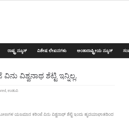
ರಾಷ್ಟ್ರ ನ್ಯೂಸ್
ವಿಶೇಷ ಲೇಖನಗಳು
ಅಂತಾರಾಷ್ಟ್ರೀಯ ನ್ಯೂಸ್
ಸಂಪ
ಿಶ್ವನಾಥ ಶೆಟ್ಟಿ ಇನ್ನಿಲ್ಲ.
ured
,
ಉಡುಪಿ
ಕೋಣಗಳ ಯಜಮಾನ ಕರಿಂಜೆ ವಿನು ವಿಶ್ವನಾಥ್ ಶೆಟ್ಟಿ ಇಂದು ಹೃದಯಾಘಾತದಿಂದ