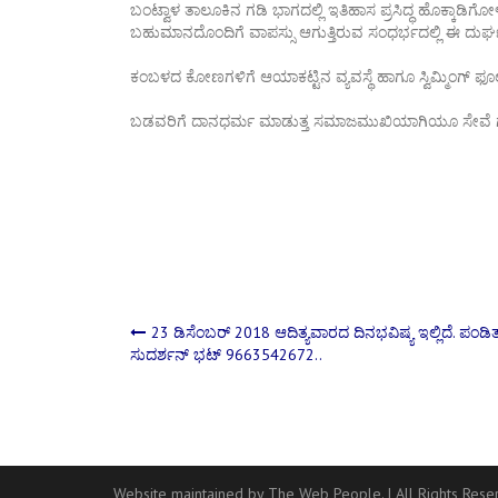
ಬಂಟ್ವಾಳ ತಾಲೂಕಿನ ಗಡಿ ಭಾಗದಲ್ಲಿ ಇತಿಹಾಸ ಪ್ರಸಿದ್ಧ ಹೊಕ್ಕಾಡಿ
ಬಹುಮಾನದೊಂದಿಗೆ ವಾಪಸ್ಸು ಆಗುತ್ತಿರುವ ಸಂಧರ್ಭದಲ್ಲಿ ಈ‌ ದುರ್ಘ
ಕಂಬಳದ ಕೋಣಗಳಿಗೆ ಆಯಾಕಟ್ಟಿನ ವ್ಯವಸ್ಥೆ ಹಾಗೂ ಸ್ವಿಮ್ಮಿಂಗ್ ಫೂಲ್
ಬಡವರಿಗೆ ದಾನಧರ್ಮ ಮಾಡುತ್ತ ಸಮಾಜಮುಖಿಯಾಗಿಯೂ ಸೇವೆ ಗೈದ ಕೀರ್ತಿ
Post
23 ಡಿಸೆಂಬರ್ 2018 ಆದಿತ್ಯವಾರದ ದಿನ‌ಭವಿಷ್ಯ ಇಲ್ಲಿದೆ. ಪಂಡಿ
ಸುದರ್ಶನ್ ಭಟ್ 9663542672..
navigation
Website maintained by The Web People.
|
All Rights Res