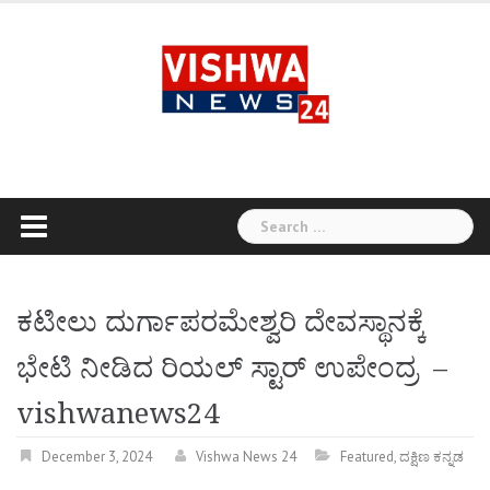
Skip
to
content
Search
for:
ಕಟೀಲು ದುರ್ಗಾಪರಮೇಶ್ವರಿ ದೇವಸ್ಥಾನಕ್ಕೆ
ಭೇಟಿ ನೀಡಿದ ರಿಯಲ್ ಸ್ಟಾರ್ ಉಪೇಂದ್ರ –
vishwanews24
December 3, 2024
Vishwa News 24
Featured
,
ದಕ್ಷಿಣ ಕನ್ನಡ