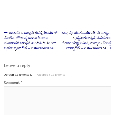
Post
ಉಡುಪಿ: ಬಾಂಗ್ಲಾದೇಶದಲ್ಲಿ ಹಿಂದುಗಳ
ಕಾಪು ಶ್ರೀ ಹೊಸಮಾರಿಗುಡಿ ದೇವಸ್ಥಾನ :
ಮೇಲಿನ ದೌರ್ಜನ್ಯ ಹಾಗೂ ಹಿಂದೂ
ಬ್ರಹ್ಮಕಲಶೋತ್ಸವ, ನವದುರ್ಗಾ
ಮುಖಂಡರ ಬಂಧನ ಖಂಡಿಸಿ ಡಿ.4ರಂದು
ಲೇಖನಯಜ್ಞ ಸಮಿತಿ, ಮಾಧ್ಯಮ ಕೇಂದ್ರ
navigation
ಬೃಹತ್ ಪ್ರತಿಭಟನೆ – vishwanews24
ಉದ್ಘಾಟನೆ – vishwanews24
Leave a reply
Default Comments (0)
Facebook Comments
Comment
*