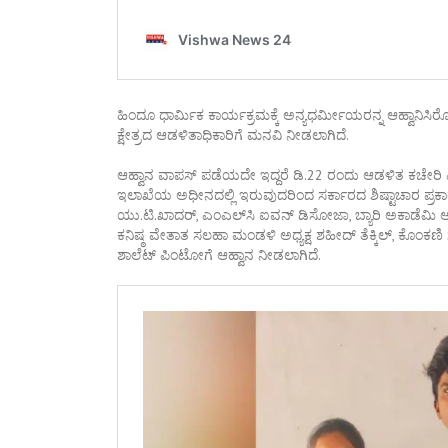
ಹಿಂದೂ ಧಾರ್ಮಿಕ ಕಾರ್ಯಕ್ರಮಕ್ಕೆ ಅನ್ಯಧರ್ಮೀಯರನ್ನ ಆಹ್ವಾನಿಸಿರ
ಕ್ಷೇತ್ರದ ಆಡಳಿತಾಧಿಕಾರಿಗೆ ಮನವಿ ನೀಡಲಾಗಿದೆ.
ಆಹ್ವಾನ ವಾಪಸ್ ಪಡೆಯದೇ ಇದ್ದರೆ ಡಿ.22 ರಂದು ಆಡಳಿತ ಕಚೇರಿ ಎದು
ಇಲಾಖೆಯ ಅಧೀನದಲ್ಲಿ ಇರುವುದರಿಂದ ಸರ್ಕಾರದ ಶಿಷ್ಟಾಚಾರ ಪ್ರಕಾರ ಎ
ಯು.ಟಿ.ಖಾದರ್, ಎಂಎಲ್‌ಸಿ ಐವನ್ ಡಿಸೋಜಾ, ಬ್ಯಾರಿ ಅಕಾಡೆಮಿ ಅಧ್
ಕನಿಷ್ಠ ವೇತಾತ ಸಲಹಾ ಮಂಡಳಿ ಅಧ್ಯಕ್ಷ ಶಹೀದ್ ತೆಕ್ಕಿಲ್, ಕೊಂ
ಶಾಲೆಟ್ ಪಿಂಟೋಗೆ ಆಹ್ವಾನ ನೀಡಲಾಗಿದೆ.