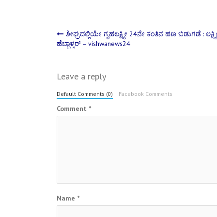
Post
ಶೀಘ್ರದಲ್ಲಿಯೇ ಗೃಹಲಕ್ಷ್ಮೀ 24ನೇ ಕಂತಿನ ಹಣ ಬಿಡುಗಡೆ : ಲಕ್ಷ್ಮ
ಹೆಬ್ಬಾಳ್ಕರ್ – vishwanews24
navigation
Leave a reply
Default Comments (0)
Facebook Comments
Comment
*
Name
*