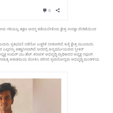
ೋದು ಸರಿಯಲ್ಲ, ತಕ್ಷಣ ಅದನ್ನ ತಡೆಯಬೇಕೆಂದು ಕ್ಷೇತ್ರ ಸಂರಕ್ಷಾ ವೇದಿಕೆಯಿಂದ
ರು ಪ್ರತಿಭಟನೆ ನಡೆಸೋ ಎಚ್ಚರಿಕೆ ನೀಡಲಾಗಿದೆ. ಕುಕ್ಕೆ ಕ್ಷೇತ್ರ ಮುಜರಾಯಿ
ಲ್ಲರನ್ನು ಆಹ್ವಾನಿಸಲಾಗಿದೆ. ಅದರಲ್ಲಿ ಅನ್ಯಧರ್ಮಿಯರಾದ ಸ್ಪೀಕರ್
ಯಕ್ಷ ಉಮರ್ ಯು.ಹೆಚ್, ಕರಾವಳಿ ಅಭಿವೃದ್ಧಿ ಪ್ರಾಧಿಕಾರದ ಅಧ್ಯಕ್ಷ ಗಫೂರ್,
ಕಣಿ ಸಾಹಿತ್ಯ ಅಕಾಡಮಿಯ ಜೋಕಿಂ, ಪರಿಸರ ಪ್ರವಾಸೋದ್ಯಮ ಅಭಿವೃದ್ಧಿ ಮಂಡಳಿಯ