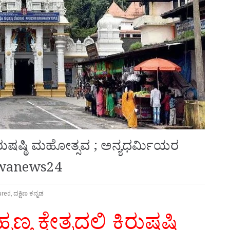
್ಲಿ ಕಿರುಷಷ್ಠಿ ಮಹೋತ್ಸವ ; ಅನ್ಯಧರ್ಮಿಯರ
shwanews24
ured
,
ದಕ್ಷಿಣ ಕನ್ನಡ
ಣ್ಯ ಕ್ಷೇತ್ರದಲ್ಲಿ ಕಿರುಷಷ್ಠಿ