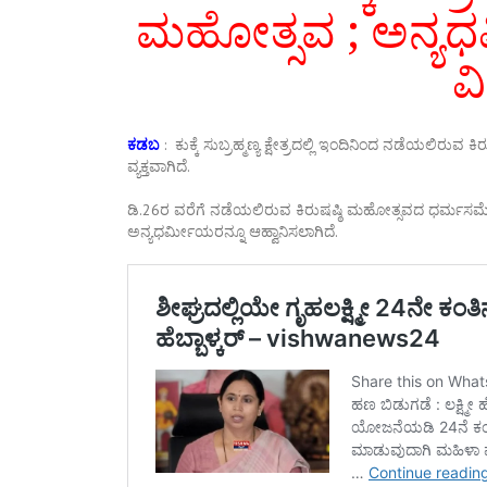
ಮಹೋತ್ಸವ ; ಅನ್ಯಧರ
ವ
ಕಡಬ
: ಕುಕ್ಕೆ ಸುಬ್ರಹ್ಮಣ್ಯ ಕ್ಷೇತ್ರದಲ್ಲಿ ಇಂದಿನಿಂದ ನಡೆಯಲಿರು
ವ್ಯಕ್ತವಾಗಿದೆ.
ಡಿ.26ರ ವರೆಗೆ ನಡೆಯಲಿರುವ ಕಿರುಷಷ್ಠಿ ಮಹೋತ್ಸವದ ಧರ್ಮಸಮ್ಮೇ
ಅನ್ಯಧರ್ಮೀಯರನ್ನೂ ಆಹ್ವಾನಿಸಲಾಗಿದೆ.