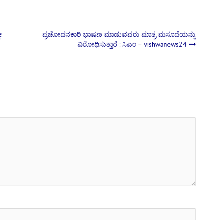
ೀ
ಪ್ರಚೋದನಕಾರಿ ಭಾಷಣ ಮಾಡುವವರು ಮಾತ್ರ ಮಸೂದೆಯನ್ನು
ವಿರೋಧಿಸುತ್ತಾರೆ : ಸಿಎಂ – vishwanews24