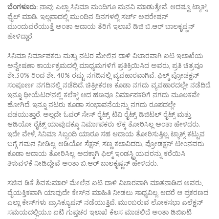
ಬೆಂಗಳೂರು:
ನಾವು ಎಲ್ಲಾ ಸಿನಿಮಾ ಮಂದಿಗೂ ಮನವಿ ಮಾಡುತ್ತೇವೆ. ಆದಷ್ಟೂ ಟ್ಯಾಕ್ಸ್
ಫೈಲ್ ಮಾಡಿ. ಇಲ್ಲವಾದಲ್ಲಿ ಮುಂದಿನ ದಿನಗಳಲ್ಲಿ ಸರ್ಚ್ ಅಪರೇಷನ್
ಮುಂದುವರೆಯುತ್ತೆ ಅಂತಾ ಆದಾಯ ತೆರಿಗೆ ಇಲಾಖೆ ಡಿಜಿ ಬಿ.ಆರ್ ಬಾಲಕೃಷ್ಣನ್
ಹೇಳಿದ್ದಾರೆ.
ಸಿನಿಮಾ ನಿರ್ಮಾಪಕರು ಮತ್ತು ನಟರ ಮೇಲಿನ ದಾಳಿ ವಿಚಾರವಾಗಿ ಐಟಿ ಇಲಾಖೆಯ
ಅನ್ವೇಷಣಾ ಕಾರ್ಯಕ್ರಮದಲ್ಲಿ ಮಾಧ್ಯಮಗಳಿಗೆ ಪ್ರತಿಕ್ರಿಯಿಸಿದ ಅವರು, ಪ್ರತಿ ಚಿತ್ರವೂ
ಶೇ.30% ರಿಂದ ಶೇ. 40% ರಷ್ಟು ನಗದಿನಲ್ಲಿ ವ್ಯವಹಾರವಾಗಿವೆ. ಫಿಲ್ಮ್ ಪ್ರೋಡಕ್ಷನ್
ಸಂಪೂರ್ಣ ನಗದಿನಲ್ಲಿ ನಡೆದಿದೆ. ಚಿತ್ರೀಕರಣ ಕೂಡಾ ನಗದು ವ್ಯವಹಾರದಲ್ಲೇ ನಡೆದಿದೆ.
ಇನ್ನೂ ಥೀಯೆಟರ್​ನಲ್ಲಿ ಕಲೆಕ್ಟ್ ಆದ ಹಣವೂ ನಿರ್ಮಾಪಕರಿಗೆ ನಗದು ಮೂಲಕವೇ
ಹೋಗಿದೆ. ಇನ್ನೂ ನಟರು ಕೂಡಾ ಸಂಭಾವನೆಯನ್ನು ನಗದು ರೂಪದಲ್ಲೇ
ಪಡಯುತ್ತಾರೆ. ಅಲ್ಲದೇ ಓವರ್ ಸೇಸ್ ರೈಟ್ಸ್, ಟಿವಿ ರೈಟ್ಸ್, ಡಿಜಿಟಲ್ ರೈಟ್ಸ್ ಮತ್ತು
ಆಡಿಯೋ ರೈಟ್ಸ್ ಯಾವುದಕ್ಕೂ ನಿರ್ಮಾಪಕರು ಲೆಕ್ಕ ತೋರಿಸಿಲ್ಲ ಅಂತಾ ಹೇಳಿದರು.
ಇದೇ ವೇಳೆ, ಸಿನಿಮಾ ಸಿಬ್ಬಂದಿ ಯಾರೂ ಸಹ ಆದಾಯ ತೋರಿಸುತ್ತಿಲ್ಲ. ಟ್ಯಾಕ್ಸ್ ಕಟ್ಟುವ
ಬಗ್ಗೆ ಗಮನ ನೀಡಿಲ್ಲ. ಆಡಿಯೋ ಸೆಕ್ಷನ್, ಸಣ್ಣ ಕಲಾವಿದರು, ಪ್ರೋಡಕ್ಷನ್ ಟೀಂನವರು
ಕೂಡಾ ಆದಾಯ ತೋರಿಸಿಲ್ಲ. ಅದಕ್ಕಾಗಿ ಫಿಲ್ಮ್ ಇಂಡಸ್ಟ್ರಿಯವರನ್ನು ಕರೆಯಿಸಿ
ತಿಳುವಳಿಕೆ ನೀಡಿದ್ದೇವೆ ಅಂತಾ ಬಿ.ಆರ್ ಬಾಲಕೃಷ್ಣನ್ ಹೇಳಿದರು.
ಸಚಿವ ಡಿಕೆ ಶಿವಕುಮಾರ್ ಮೇಲೆನ ಐಟಿ ದಾಳಿ ವಿಚಾರವಾಗಿ ಮಾತನಾಡಿದ ಅವರು,
ವೈಯಕ್ತಿಕವಾಗಿ ಯಾವುದೇ ಕೇಸ್​ನ ಮಾಹಿತಿ ನೀಡಲು ಸಾಧ್ಯವಿಲ್ಲ. ಆದರೆ ಆ ಪ್ರಕರಣದ
ಎಲ್ಲಾ ಕೇಸ್​ಗಳು ಪ್ರಾಸಿಕ್ಯೂಷನ್ ನಡೆಯುತ್ತಿವೆ. ಮುಂಬರುವ ಲೋಕಸಭಾ ಎಲೆಕ್ಷನ್
ಸಮಯದಲ್ಲಿಯೂ ಐಟಿ ಗುಪ್ತಚರ ಇಲಾಖೆ ಕೆಲಸ ಮಾಡಲಿದೆ ಅಂತಾ ಡಿಜಿಐಟಿ