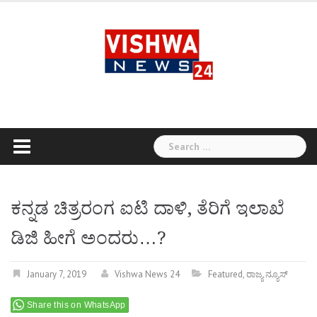
Skip
to
content
Search
for:
ಕನ್ನಡ ಚಿತ್ರರಂಗ ಐಟಿ ದಾಳಿ, ತೆರಿಗೆ ಇಲಾಖೆ
ಡಿಜಿ ಹೀಗೆ ಅಂದರು…?
January 7, 2019
Vishwa News 24
Featured
,
ರಾಜ್ಯ ನ್ಯೂಸ್
Share this on WhatsApp