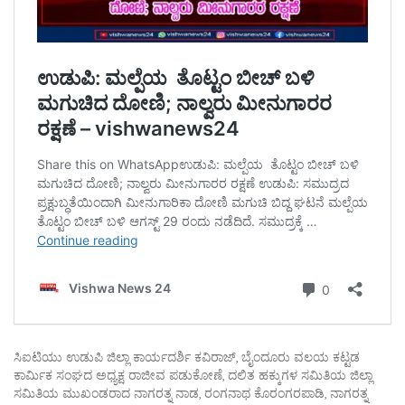
ಸಿಐಟಿಯು ಉಡುಪಿ ಜಿಲ್ಲಾ ಕಾರ್ಯದರ್ಶಿ ಕವಿರಾಜ್, ಬೈಂದೂರು ವಲಯ ಕಟ್ಟಡ
ಕಾರ್ಮಿಕ ಸಂಘದ ಅಧ್ಯಕ್ಷ ರಾಜೀವ ಪಡುಕೋಣೆ, ದಲಿತ ಹಕ್ಕುಗಳ ಸಮಿತಿಯ ಜಿಲ್ಲಾ
ಸಮಿತಿಯ ಮುಖಂಡರಾದ ನಾಗರತ್ನ ನಾಡ, ರಂಗನಾಥ ಕೊರಂಗರಪಾಡಿ, ನಾಗರತ್ನ