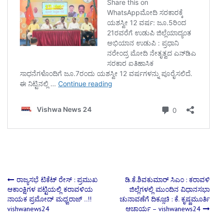
Post
ರಾಜ್ಯಸಭೆ ಟಿಕೆಟ್ ರೇಸ್‌ : ಪ್ರಮುಖ
ಡಿ.ಕೆ.ಶಿವಕುಮಾರ್ ಸಿಎಂ : ಕರಾವಳಿ
ಆಕಾಂಕ್ಷಿಗಳ ಪಟ್ಟಿಯಲ್ಲಿ ಕರಾವಳಿಯ
ಜಿಲ್ಲೆಗಳಲ್ಲಿ ಮುಂದಿನ ವಿಧಾನಸಭಾ
ನಾಯಕ ಪ್ರಮೋದ್ ಮಧ್ವರಾಜ್ ..!!
ಚುನಾವಣೆಗೆ ದಿಕ್ಸೂಚಿ : ಕೆ. ಕೃಷ್ಣಮೂರ್ತಿ
navigation
vishwanews24
ಆಚಾರ್ಯ – vishwanews24