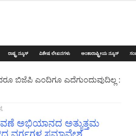
ರಾಷ್ಟ್ರ ನ್ಯೂಸ್
ವಿಶೇಷ ಲೇಖನಗಳು
ಅಂತಾರಾಷ್ಟ್ರೀಯ ನ್ಯೂಸ್
ಸಂಪ
ದರೂ ಬಿಜೆಪಿ ಎಂದಿಗೂ ಎದೆಗುಂದುವುದಿಲ್ಲ :
್ಲೆ
ುನಾವಣೆ ಅಭಿಯಾನದ ಅತ್ಯುತ್ತಮ
ದುಳಿದ ವರ್ಗಗಳ ಸಮಾವೇಶ