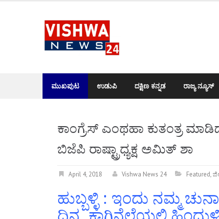
Skip
to
content
ಮುಖಪುಟ
ಉಡುಪಿ
ದಕ್ಷಿಣ ಕನ್ನಡ
ರಾಜ್ಯ ನ್ಯೂಸ್
ಕಾಂಗ್ರೆಸ್‌ ಎಂಥಹಾ ಕುತಂತ್ರ ಮಾಡಿ
ಬಿಜೆಪಿ ರಾಷ್ಟ್ರಾಧ್ಯಕ್ಷ ಅಮಿತ್ ಶಾ
April 4, 2018
Vishwa News 24
Featured
,
ಜಿಲ
ಹುಬ್ಬಳ್ಳಿ : ಇಂದು ನಮ್ಮ ಚ
ದಿನ. ಕಾಗಿನೆಲೆಯಲ್ಲಿ ಹಿಂ