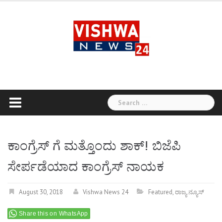
Skip
to
content
Search
for:
ಕಾಂಗ್ರೆಸ್ ಗೆ ಮತ್ತೊಂದು ಶಾಕ್! ಬಿಜೆಪಿ
ಸೇರ್ಪಡೆಯಾದ ಕಾಂಗ್ರೆಸ್ ನಾಯಕ
August 30, 2018
Vishwa News 24
Featured
,
ರಾಜ್ಯ ನ್ಯೂಸ್
Share this on WhatsApp