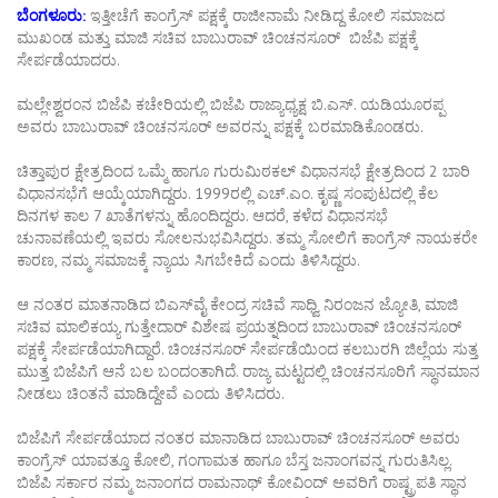
ಬೆಂಗಳೂರು:
ಇತ್ತೀಚೆಗೆ ಕಾಂಗ್ರೆಸ್​ ಪಕ್ಷಕ್ಕೆ ರಾಜೀನಾಮೆ ನೀಡಿದ್ದ ಕೋಲಿ ಸಮಾಜದ
ಮುಖಂಡ ಮತ್ತು ಮಾಜಿ ಸಚಿವ ಬಾಬುರಾವ್​ ಚಿಂಚನಸೂರ್​ ಬಿಜೆಪಿ ಪಕ್ಷಕ್ಕೆ
ಸೇರ್ಪಡೆಯಾದರು.
ಮಲ್ಲೇಶ್ವರಂನ ಬಿಜೆಪಿ ಕಚೇರಿಯಲ್ಲಿ ಬಿಜೆಪಿ ರಾಜ್ಯಾಧ್ಯಕ್ಷ ಬಿ.ಎಸ್​. ಯಡಿಯೂರಪ್ಪ
ಅವರು ಬಾಬುರಾವ್​ ಚಿಂಚನಸೂರ್​ ಅವರನ್ನು ಪಕ್ಷಕ್ಕೆ ಬರಮಾಡಿಕೊಂಡರು.
ಚಿತ್ತಾಪುರ ಕ್ಷೇತ್ರದಿಂದ ಒಮ್ಮೆ ಹಾಗೂ ಗುರುಮಿಠಕಲ್​ ವಿಧಾನಸಭೆ ಕ್ಷೇತ್ರದಿಂದ 2 ಬಾರಿ
ವಿಧಾನಸಭೆಗೆ ಆಯ್ಕೆಯಾಗಿದ್ದರು. 1999ರಲ್ಲಿ ಎಚ್​.ಎಂ. ಕೃಷ್ಣ ಸಂಪುಟದಲ್ಲಿ ಕೆಲ
ದಿನಗಳ ಕಾಲ 7 ಖಾತೆಗಳನ್ನು ಹೊಂದಿದ್ದರು. ಆದರೆ, ಕಳೆದ ವಿಧಾನಸಭೆ
ಚುನಾವಣೆಯಲ್ಲಿ ಇವರು ಸೋಲನುಭವಿಸಿದ್ದರು. ತಮ್ಮ ಸೋಲಿಗೆ ಕಾಂಗ್ರೆಸ್​ ನಾಯಕರೇ
ಕಾರಣ, ನಮ್ಮ ಸಮಾಜಕ್ಕೆ ನ್ಯಾಯ ಸಿಗಬೇಕಿದೆ ಎಂದು ತಿಳಿಸಿದ್ದರು.
ಆ ನಂತರ ಮಾತನಾಡಿದ ಬಿಎಸ್​ವೈ ಕೇಂದ್ರ ಸಚಿವೆ ಸಾಧ್ವಿ ನಿರಂಜನ ಜ್ಯೋತಿ, ಮಾಜಿ
ಸಚಿವ ಮಾಲಿಕಯ್ಯ ಗುತ್ತೇದಾರ್ ವಿಶೇಷ ಪ್ರಯತ್ನದಿಂದ ಬಾಬುರಾವ್ ಚಿಂಚನಸೂರ್
ಪಕ್ಷಕ್ಕೆ ಸೇರ್ಪಡೆಯಾಗಿದ್ದಾರೆ. ಚಿಂಚನಸೂರ್ ಸೇರ್ಪಡೆಯಿಂದ ಕಲಬುರಗಿ ಜಿಲ್ಲೆಯ ಸುತ್ತ
ಮುತ್ತ ಬಿಜೆಪಿಗೆ ಆನೆ ಬಲ ಬಂದಂತಾಗಿದೆ. ರಾಜ್ಯ ಮಟ್ಟದಲ್ಲಿ ಚಿಂಚನಸೂರಿಗೆ ಸ್ಥಾನಮಾನ
ನೀಡಲು ಚಿಂತನೆ ಮಾಡಿದ್ದೇವೆ ಎಂದು ತಿಳಿಸಿದರು.
ಬಿಜೆಪಿಗೆ ಸೇರ್ಪಡೆಯಾದ ನಂತರ ಮಾನಾಡಿದ ಬಾಬುರಾವ್ ಚಿಂಚನಸೂರ್​ ಅವರು
ಕಾಂಗ್ರೆಸ್ ಯಾವತ್ತೂ ಕೋಲಿ, ಗಂಗಾಮತ ಹಾಗೂ ಬೆಸ್ತ ಜನಾಂಗವನ್ನ ಗುರುತಿಸಿಲ್ಲ.
ಬಿಜೆಪಿ ಸರ್ಕಾರ ನಮ್ಮ ಜನಾಂಗದ ರಾಮನಾಥ್ ಕೋವಿಂದ್ ಅವರಿಗೆ ರಾಷ್ಟ್ರಪತಿ ಸ್ಥಾನ