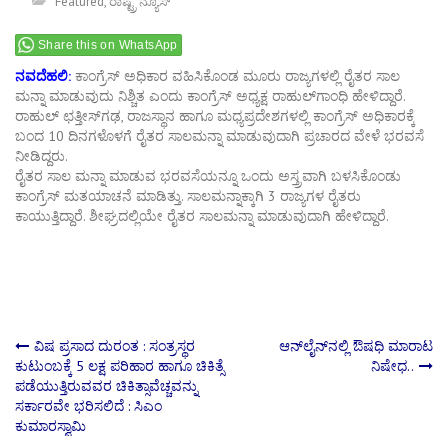
Featured
,
ರಾಷ್ಟ್ರ ನ್ಯೂಸ್
Share this on WhatsApp
ನವದೆಹಲಿ:
ಕಾಂಗ್ರೆಸ್​ ಅಧಿಕಾರ ವಹಿಸಿಕೊಂಡ ಮೂರು ರಾಜ್ಯಗಳಲ್ಲಿ ರೈತರ ಸಾಲ
ಮನ್ನಾ ಮಾಡುವುದು ನಿಶ್ಚಿತ ಎಂದು ಕಾಂಗ್ರೆಸ್​ ಅಧ್ಯಕ್ಷ ರಾಹುಲ್​ಗಾಂಧಿ ಹೇಳಿದ್ದಾರೆ.
ರಾಹುಲ್ ಛತ್ತೀಸ್​ಗಢ, ರಾಜಸ್ಥಾನ ಹಾಗೂ ಮಧ್ಯಪ್ರದೇಶಗಳಲ್ಲಿ ಕಾಂಗ್ರೆಸ್ ಅಧಿಕಾರಕ್ಕೆ
ಬಂದ 10 ದಿನಗಳೊಳಗೆ ರೈತರ ಸಾಲಮನ್ನಾ ಮಾಡುವುದಾಗಿ ಪ್ರಚಾರದ ವೇಳೆ ಭರವಸೆ
ನೀಡಿದ್ದರು.
ರೈತರ ಸಾಲ ಮನ್ನಾ ಮಾಡುವ ಭರವಸೆಯನ್ನೂ ಒಂದು ಅಸ್ತ್ರವಾಗಿ ಬಳಸಿಕೊಂಡು
ಕಾಂಗ್ರೆಸ್​ ಮತಯಾಚನೆ ಮಾಡಿತ್ತು. ಸಾಲಮನ್ನಾಕ್ಕಾಗಿ 3 ರಾಜ್ಯಗಳ ರೈತರು
ಕಾಯುತ್ತಿದ್ದಾರೆ. ಶೀಘ್ರದಲ್ಲಿಯೇ ರೈತರ ಸಾಲಮನ್ನಾ ಮಾಡುವುದಾಗಿ ಹೇಳಿದ್ದಾರೆ.
Post
ವಿಷ ಪ್ರಸಾದ ದುರಂತ : ಸಂತ್ರಸ್ಥರ
ಆನ್​​ಲೈನ್​​​ನಲ್ಲಿ​​ ಔಷಧಿ ಮಾರಾಟ
ಕುಟುಂಬಕ್ಕೆ 5 ಲಕ್ಷ ಪರಿಹಾರ ಹಾಗೂ ಚಿಕಿತ್ಸೆ
ನಿಷೇಧ..
ಪಡೆಯುತ್ತಿರುವವರ ಚಿಕಿತ್ಸಾವೆಚ್ಚವನ್ನು
navigation
ಸರ್ಕಾರವೇ ಭರಿಸಲಿದೆ : ಸಿಎಂ
ಕುಮಾರಸ್ವಾಮಿ