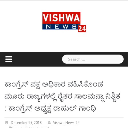
Skip
to
content
Search
for:
ಕಾಂಗ್ರೆಸ್ ​ಪಕ್ಷ ಅಧಿಕಾರ ವಹಿಸಿಕೊಂಡ
ಮೂರು ರಾಜ್ಯಗಳಲ್ಲಿ ರೈತರ ಸಾಲಮನ್ನಾ ನಿಶ್ಚಿತ
: ಕಾಂಗ್ರೆಸ್​ ಅಧ್ಯಕ್ಷ ರಾಹುಲ್ ಗಾಂಧಿ
December 15, 2018
Vishwa News 24