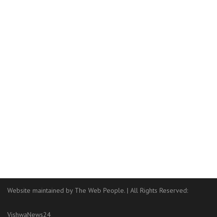
Website maintained by The Web People.
|
All Rights Reserved:
VishwaNews24