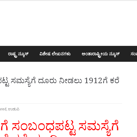
ರಾಷ್ಟ್ರ ನ್ಯೂಸ್
ವಿಶೇಷ ಲೇಖನಗಳು
ಅಂತಾರಾಷ್ಟ್ರೀಯ ನ್ಯೂಸ್
ಸಂಪ
್ಟ ಸಮಸ್ಯೆಗೆ ದೂರು ನೀಡಲು 1912ಗೆ ಕರೆ
ured
,
ಉಡುಪಿ
ೆಗೆ ಸಂಬಂಧಪಟ್ಟ ಸಮಸ್ಯೆಗೆ