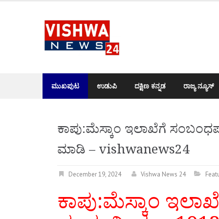
Skip
to
content
ಮುಖಪುಟ
ಉಡುಪಿ
ದಕ್ಷಿಣ ಕನ್ನಡ
ರಾಜ್ಯ ನ್ಯೂಸ್
ಕಾಪು:ಮೆಸ್ಕಾಂ ಇಲಾಖೆಗೆ ಸಂಬಂಧಪಟ
ಮಾಡಿ – vishwanews24
December 19, 2024
Vishwa News 24
Feat
ಕಾಪು:ಮೆಸ್ಕಾಂ ಇಲಾಖ