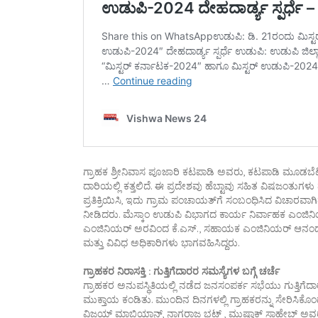
ಗ್ರಾಹಕ ಶ್ರೀನಿವಾಸ ಪೂಜಾರಿ ಕಟಪಾಡಿ ಅವರು, ಕಟಪಾಡಿ ಮೂಡಬೆಟ್
ದಾರಿಯಲ್ಲಿ ಕತ್ತಲಿದೆ. ಈ ಪ್ರದೇಶವು ಹೆಬ್ಟಾವು ಸಹಿತ ವಿಷಜಂತುಗಳ
ಪ್ರತಿಕ್ರಿಯಿಸಿ, ಇದು ಗ್ರಾಮ ಪಂಚಾಯತ್‌ಗೆ ಸಂಬಂಧಿಸಿದ ವಿಚಾರವಾಗಿ
ನೀಡಿದರು. ಮೆಸ್ಕಾಂ ಉಡುಪಿ ವಿಭಾಗದ ಕಾರ್ಯ ನಿರ್ವಾಹಕ ಎಂಜಿನ
ಎಂಜಿನಿಯರ್‌ ಅರವಿಂದ ಕೆ.ಎಸ್‌., ಸಹಾಯಕ ಎಂಜಿನಿಯರ್‌ ಆನಂದ್‌ 
ಮತ್ತು ವಿವಿಧ ಅಧಿಕಾರಿಗಳು ಭಾಗವಹಿಸಿದ್ದರು.
ಗ್ರಾಹಕರ ನಿರಾಸಕ್ತಿ : ಗುತ್ತಿಗೆದಾರರ ಸಮಸ್ಯೆಗಳ ಬಗ್ಗೆ ಚರ್ಚೆ
ಗ್ರಾಹಕರ ಅನುಪಸ್ಥಿತಿಯಲ್ಲಿ ನಡೆದ ಜನಸಂಪರ್ಕ ಸಭೆಯು ಗುತ್ತಿಗೆದಾ
ಮುಕ್ತಾಯ ಕ‌ಂಡಿತು. ಮುಂದಿನ ದಿನಗಳಲ್ಲಿ ಗ್ರಾಹಕರನ್ನು ಸೇರಿಸಿಕೊಂಡ
ವಿಜಯ್‌ ಮಾಬಿಯಾನ್‌, ನಾಗರಾಜ ಭಟ್‌ , ಮುಷ್ತಾಕ್‌ ಸಾಹೇಬ್‌ ಅವ