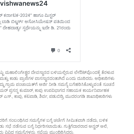
ಟು ಮಹಾಲಿಂಗೇಶ್ವರ ದೇವಸ್ಥಾನದ ಬಳಿಯಲ್ಲಿರುವ ಲೇಔಟ್‌ವೊಂದಕ್ಕೆ ತೆರಳುವ
ು ಮತ್ತು ಕಾಡು ಪ್ರಾಣಿಗಳ ವಾಸಸ್ಥಾನದಂತಾಗಿದೆ ಎಂದು ದೂರಿದರು. ಅಧಿಕಾರಿಗಳು
ದ್ದು ಗ್ರಾಮ ಪಂಚಾಯತ್‌ಗೆ ಅರ್ಜಿ ನೀಡಿ ಸಮಸ್ಯೆ ಬಗೆಹರಿಸಿಕೊಳ್ಳುವಂತೆ ಸೂಚನೆ
ಿಯರ್‌ ಪ್ರಸನ್ನ ಕುಮಾರ್‌, ಕಾಪು ಉಪವಿಭಾಗದ ಸಹಾಯಕ ಕಾರ್ಯನಿರ್ವಾಹಕ
ಎಸ್‌., ಕಾಪು, ಕಟಪಾಡಿ, ಶಿರ್ವ, ಪಡುಬಿದ್ರಿ, ಮುದರಂಗಡಿ ಶಾಖಾಧಿಕಾರಿಗಳು
ರರಿಗೆ ಸಂಬಂಧಿಸಿದ ಸಮಸ್ಯೆಗಳ ಬಗ್ಗೆ ಚರ್ಚೆಗೆ ಸೀಮಿತವಾಗಿ ನಡೆದು, ಬಳಿಕ
ು ಸಭೆ ನಡೆಸುವ ಬಗ್ಗೆ ನಿರ್ಧರಿಸಲಾಯಿತು. ಗುತ್ತಿಗೆದಾರರಾದ ಅನ್ವರ್‌ ಅಲಿ,
ರು ವಿವಿಧ ಸಮಸ್ಯೆಗಳನ್ನು ಸಭೆಯ ಮುಂದಿರಿಸಿದರು.