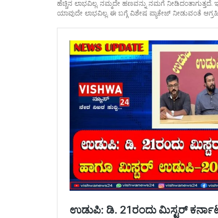
ಹೆಚ್ಚಿನ ಲಾಭವಿಲ್ಲ. ನಮ್ಮದೇ ಹಣವನ್ನು ನಮಗೆ ನೀಡಿದಂತಾಗುತ್ತದೆ
ಯಾವುದೇ ಲಾಭವಿಲ್ಲ. ಈ ಬಗ್ಗೆ ವಿಶೇಷ ಪ್ಯಾಕೇಜ್‌ ನೀಡುವಂತೆ ಆಗ್ರಹ