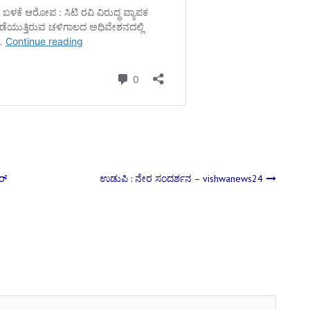
ರ್
ಉಡುಪಿ : ನೇರ ಸಂದರ್ಶನ – vishwanews24