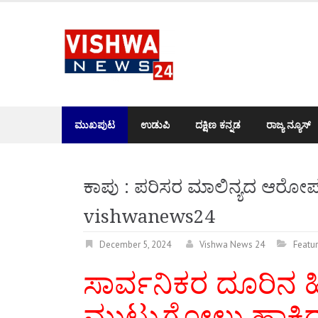
Skip
to
content
ಮುಖಪುಟ
ಉಡುಪಿ
ದಕ್ಷಿಣ ಕನ್ನಡ
ರಾಜ್ಯ ನ್ಯೂಸ್
ಕಾಪು : ಪರಿಸರ ಮಾಲಿನ್ಯದ ಆರೋಪ ; ತ
vishwanews24
December 5, 2024
Vishwa News 24
Featu
ಸಾರ್ವನಿಕರ ದೂರಿನ ಹಿನ
ಮುಟ್ಟುಗೋಲು ಹಾಕಿದ