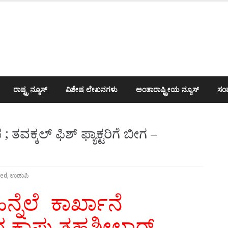
ರಾಷ್ಟ್ರ ನ್ಯೂಸ್
ವಿಶೇಷ ಲೇಖನಗಳು
ಅಂತಾರಾಷ್ಟ್ರೀಯ ನ್ಯೂಸ್
ಸಂಪ
ವಕ್ಕಲ್ ಫಿಶ್ ಫ್ಯಾಕ್ಟರಿಗೆ ಬೀಗ –
red
,
ಉಡುಪಿ
್ನೆಲೆ ಕಾರ್ಖಾನೆ
 ಕಾಪು ತಹಶೀಲ್ದಾರ್