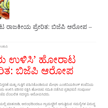
ಟ ರಾಜಕೀಯ ಪ್ರೇರಿತ: ಬಿಜೆಪಿ ಆರೋಪ –
ಉಡುಪಿ
ೂರು ಉಳಿಸಿ’ ಹೋರಾಟ
ರಿತ: ಬಿಜೆಪಿ ಆರೋಪ
ತರಣೆ ಮತ್ತು ಗುತ್ತಿಗೆ ವಹಿಸಿಕೊಂಡಿರುವ ಮೇಘಾ ಎಂಜಿನಿಯರಿಂಗ್ ಕಂಪೆನಿಯ
ದೂರು ಉಳಿಸಿ ಪರಿಸರ ರಕ್ಷಿಸಿ ಹೋರಾಟ ಸಮಿತಿ ನಡೆಸಿದ ಪ್ರತಿಭಟನೆ ಸಂಪೂರ್ಣ
ೆಪಿ ಬೆಂಬಲಿತ ಸದಸ್ಯರು ಆರೋಪಿಸಿದರು.
ಯಲ್ಲಿ ಮಾತನಾಡಿ, ಆರಂಭದಿಂದಲೂ ಗ್ರಾಮಸ್ಥರಿಗೆ ಆಗುತ್ತಿರುವ ಸಮಸ್ಯೆಗಳ ವಿರುದ್ಧ