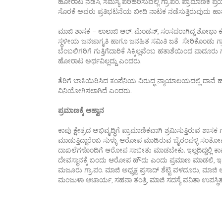
ಹೋರಾಟ ನಡೆಸಿ, ಸಮಸ್ಯೆ ಪರಿಹರಿಸುವಲ್ಲಿ ಗ್ರಾ.ಪಂ. ಪ್ರಾಮಾಣಿಕ ಪ್
ಸೊರಕೆ ಅವರು ಪ್ರತಿಭಟನೆಯ ಬೀದಿ ನಾಟಕ ನಡೆಸುತ್ತಿರುವುದು ಹಾಸ
ಮಾಜಿ ಶಾಸಕ – ಲಾಲಾಜಿ ಆರ್. ಮೆಂಡನ್, ಸಂಸದರಾಗಿದ್ದ ಶೋಭಾ ಕರಂ
ಸ್ಥಳೀಯ ಜನಜಾಗೃತಿ ಹಾಗೂ ಜನಹಿತ ಸಮಿತಿ ಜತೆ ಸೇರಿಕೊಂಡು ಗ್ರಾ
ಬೆಂಬಲಿಗರಿಗೆ ಗುತ್ತಿಗೆದಾರಿಕೆ ಸಿಕ್ಕಿಲ್ಲವೆಂಬ ಹತಾಶೆಯಿಂದ ಪಾದೂ
ಹೋರಾಟ ಅರ್ಥವಿಲ್ಲದ್ದು ಎಂದರು.
ತೆರಿಗೆ ಬಾಕಿಯಿರಿಸಿದ ಕಂಪೆನಿಯ ವಿರುದ್ಧ ನ್ಯಾಯಾಲಯದಲ್ಲಿ ದಾವೆ 
ವಿನಿಯೋಗಿಸಲಾಗಿದೆ ಎಂದರು.
ಪ್ರಮಾಣಕ್ಕೆ ಆಹ್ವಾನ
ಕಾಪು ಕ್ಷೇತ್ರದ ಅಭಿವೃದ್ಧಿಗೆ ಪ್ರಾಮಾಣಿಕವಾಗಿ ಶ್ರಮಿಸುತ್ತಿರುವ ಶಾಸ
ಮಾಡುತ್ತಿದ್ದಾರೆಂಬ ಸುಳ್ಳು ಆರೋಪ ಮಾಡಿರುವ ಬೈರಂಪಳ್ಳಿ ಸಂ
ದಾಖಲೆಗಳೊಂದಿಗೆ ಆರೋಪ ಸಾಬೀತು ಮಾಡಬೇಕು. ಇಲ್ಲದಿದ್ದಲ್ಲಿ
ದೇವಸ್ಥಾನಕ್ಕೆ ಬಂದು ಆರೋಪ ಹೌದು ಎಂದು ಪ್ರಮಾಣ ಮಾಡಲಿ, ಇದಕ್
ಮಜೂರು ಗ್ರಾ.ಪಂ. ಮಾಜಿ ಅಧ್ಯಕ್ಷ ಪ್ರಸಾದ್ ಶೆಟ್ಟಿ ವಳದೂರು, ಮಾಜಿ
ಮಂಜುಳಾ ಆಚಾರ್ಯ, ಸಹನಾ ತಂತ್ರಿ, ಮಾಜಿ ಸದಸ್ಯೆ ವನಿತಾ ಉಪಸ್ಥಿತರ