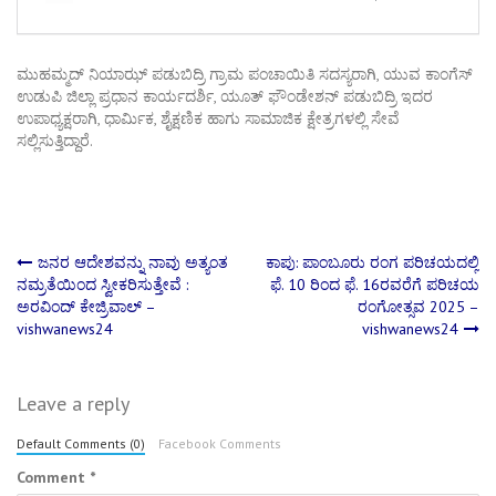
ಮುಹಮ್ಮದ್ ನಿಯಾಝ್ ಪಡುಬಿದ್ರಿ ಗ್ರಾಮ ಪಂಚಾಯಿತಿ ಸದಸ್ಯರಾಗಿ, ಯುವ‌ ಕಾಂಗೆಸ್
ಉಡುಪಿ ಜಿಲ್ಲಾ ಪ್ರಧಾನ ಕಾರ್ಯದರ್ಶಿ, ಯೂತ್ ಫೌಂಡೇಶನ್ ಪಡುಬಿದ್ರಿ ಇದರ
ಉಪಾಧ್ಯಕ್ಷರಾಗಿ, ಧಾರ್ಮಿಕ, ಶೈಕ್ಷಣಿಕ ಹಾಗು ಸಾಮಾಜಿಕ ಕ್ಷೇತ್ರಗಳಲ್ಲಿ ಸೇವೆ
ಸಲ್ಲಿಸುತ್ತಿದ್ದಾರೆ.
Post
ಜನರ ಆದೇಶವನ್ನು ನಾವು ಅತ್ಯಂತ
ಕಾಪು: ಪಾಂಬೂರು ರಂಗ ಪರಿಚಯದಲ್ಲಿ
ನಮ್ರತೆಯಿಂದ ಸ್ವೀಕರಿಸುತ್ತೇವೆ :
ಫೆ. 10 ರಿಂದ ಫೆ. 16ರವರೆಗೆ ಪರಿಚಯ
ಅರವಿಂದ್‌ ಕೇಜ್ರಿವಾಲ್‌ –
ರಂಗೋತ್ಸವ 2025 –
navigation
vishwanews24
vishwanews24
Leave a reply
Default Comments (0)
Facebook Comments
Comment
*