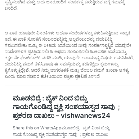
ಸೃಷ್ಟಿಸಲಾಗಿದೆ ಮತ್ತು ಅದು ಜನರೊಂದಿಗೆ ಸಂಪರ್ಕಕ್ಕೆ ಬರುತ್ತಿರುವ ಬಗ್ಗೆ ಗಮನಕ್ಕೆ
ಬಂದಿದೆ.
ಆ ಖಾತೆ ಯಾವುದೇ ವಿನಂತಿಗಳು ಅಥವಾ ಸಂದೇಶಗಳನ್ನು ಕಳುಹಿಸುತ್ತಿರುವ ಸಾಧ್ಯತೆ
ಇದೆ. ಈ ಖಾತೆ ಸೊರಕೆಗೆ ಸಂಬಂಧಪಟ್ಟದ್ದು ಅಲ್ಲವೆಂಬುದನ್ನು ದಯವಿಟ್ಟು
ಗಮನಿಸಬೇಕು ಮತ್ತು ಈ ರೀತಿಯ ಖಾತೆಯಿಂದ ನೀವು ಸಂಪರ್ಕಿಸಲ್ಪಟ್ಟರೆ ಯಾವುದೇ
ಸಂದೇಶಗಳಿಗೆ ಪ್ರತಿಕ್ರಿಯಿಸಬೇಡಿ ಅಥವಾ ಸಂಬಂಧಿಸಬೇಡಿ.ಅಂತಹ ಖಾತೆಯನ್ನು
ತಕ್ಷಣವೇ ಫೇಸ್‌ಬುಕ್‌ಗೆ ವರದಿ ಮಾಡಿ, ಯಾವುದೇ ಅಸಾಮಾನ್ಯ ವಿಷಯ ಗಮನಿಸಿದರೆ,
ದಯವಿಟ್ಟು ನಮಗೆ ತಿಳಿಸಿ.ನಾವು ಈ ಸಮಸ್ಯೆಯನ್ನು ತಡೆಗಟ್ಟಲು ಕ್ರಮಗಳನ್ನು
ಕೈಗೊಳ್ಳುತ್ತಿದ್ದೇವೆ, ಆದರೆ ನಿಮ್ಮ ಜಾಗರೂಕತೆ ಮತ್ತು ಬೆಂಬಲ ನಮಗೆ ತುಂಬಾ ಅಗತ್ಯ
ಎಂದು ಮಾಜಿ ಸಚಿವರ ಕಚೇರಿಯಿಂದ ಪತ್ರಿಕಾ ಪ್ರಕಟಣೆ ತಿಳಿಸಿದೆ.