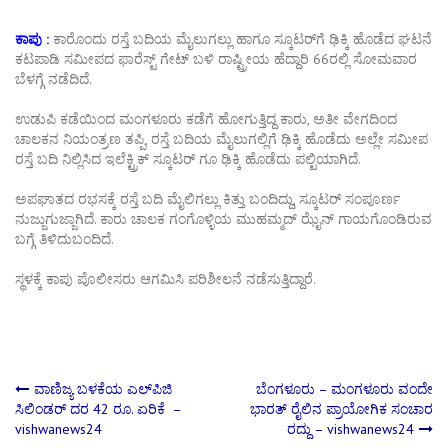
ಕಾಪು :
ಕಾರೊಂದು ರಸ್ತೆ ಬದಿಯ ಮೈಲುಗಲ್ಲು ಹಾಗೂ ಸ್ಕೂಟರ್‌ಗೆ ಢಿಕ್ಕಿ ಹೊಡೆದ ಘಟನೆ
ಕಟಪಾಡಿ ಸಮೀಪದ ಫಾರೆಸ್ಟ್ ಗೇಟ್ ಬಳಿ ರಾಷ್ಟ್ರೀಯ ಹೆದ್ದಾರಿ 66ರಲ್ಲಿ ಸೋಮವಾರ
ಬೆಳಗ್ಗೆ ನಡೆದಿದೆ.
ಉಡುಪಿ ಕಡೆಯಿಂದ ಮಂಗಳೂರು ಕಡೆಗೆ ಹೋಗುತ್ತಿದ್ದ ಕಾರು, ಅತೀ ವೇಗದಿಂದ
ಚಾಲಕನ ನಿಯಂತ್ರಣ ತಪ್ಪಿ, ರಸ್ತೆ ಬದಿಯ ಮೈಲುಗಲ್ಲಿಗೆ ಢಿಕ್ಕಿ ಹೊಡೆದು ಅಲ್ಲೇ ಸಮೀಪ
ರಸ್ತೆ ಬದಿ ನಿಲ್ಲಿಸಿದ ಇಲೆಕ್ಟ್ರಿಕ್ ಸ್ಕೂಟರ್ ಗೂ ಢಿಕ್ಕಿ ಹೊಡೆದು ಪಲ್ಟಿಯಾಗಿದೆ.
ಅಪಘಾತದ ರಭಸಕ್ಕೆ ರಸ್ತೆ ಬದಿ ಮೈಲಿಗಲ್ಲು ಕಿತ್ತು ಬಂದಿದ್ದು, ಸ್ಕೂಟರ್ ಸಂಪೂರ್ಣ
ನುಜ್ಜುಗುಜ್ಜಾಗಿದೆ. ಕಾರು ಚಾಲಕ ಗಂಗೊಳ್ಳಿಯ ಮುಹಮ್ಮದ್ ಝೈನ್ ಗಾಯಗೊಂಡಿರುವ
ಬಗ್ಗೆ ತಿಳಿದುಬಂದಿದೆ.
ಸ್ಥಳಕ್ಕೆ ಕಾಪು ಪೊಲೀಸರು ಆಗಮಿಸಿ ಪರಿಶೀಲನೆ ನಡೆಸುತ್ತಿದ್ದಾರೆ.
Post
ವಾಣಿಜ್ಯ ಬಳಕೆಯ ಎಲ್‌ಪಿಜಿ
ಬೆಂಗಳೂರು – ಮಂಗಳೂರು ವಂದೇ
ಸಿಲಿಂಡರ್ ದರ 42 ರೂ. ಏರಿಕೆ –
ಭಾರತ್ ರೈಲಿನ ಪ್ರಾಯೋಗಿಕ ಸಂಚಾರ
vishwanews24
ರದ್ದು – vishwanews24
navigation