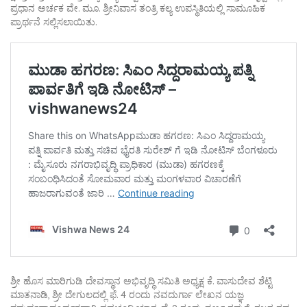
ಪ್ರಧಾನ ಅರ್ಚಕ ವೇ. ಮೂ. ಶ್ರೀನಿವಾಸ ತಂತ್ರಿ ಕಲ್ಯ ಉಪಸ್ಥಿತಿಯಲ್ಲಿ ಸಾಮೂಹಿಕ
ಪ್ರಾರ್ಥನೆ ಸಲ್ಲಿಸಲಾಯಿತು.
ಶ್ರೀ ಹೊಸ ಮಾರಿಗುಡಿ ದೇವಸ್ಥಾನ ಅಭಿವೃದ್ಧಿ ಸಮಿತಿ ಅಧ್ಯಕ್ಷ ಕೆ. ವಾಸುದೇವ ಶೆಟ್ಟಿ
ಮಾತನಾಡಿ, ಶ್ರೀ ದೇಗುಲದಲ್ಲಿ ಫೆ. 4 ರಂದು ನವದುರ್ಗಾ ಲೇಖನ ಯಜ್ಞ