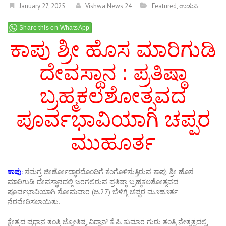
January 27, 2025
Vishwa News 24
Featured
,
ಉಡುಪಿ
Share this on WhatsApp
ಕಾಪು ಶ್ರೀ ಹೊಸ ಮಾರಿಗುಡಿ
ದೇವಸ್ಥಾನ : ಪ್ರತಿಷ್ಠಾ
ಬ್ರಹ್ಮಕಲಶೋತ್ಸವದ
ಪೂರ್ವಭಾವಿಯಾಗಿ ಚಪ್ಪರ
ಮುಹೂರ್ತ
ಕಾಪು:
ಸಮಗ್ರ ಜೀರ್ಣೋದ್ಧಾರದೊಂದಿಗೆ ಕಂಗೊಳಿಸುತ್ತಿರುವ ಕಾಪು ಶ್ರೀ ಹೊಸ
ಮಾರಿಗುಡಿ ದೇವಸ್ಥಾನದಲ್ಲಿ ಜರಗಲಿರುವ ಪ್ರತಿಷ್ಠಾ ಬ್ರಹ್ಮಕಲಶೋತ್ಸವದ
ಪೂರ್ವಭಾವಿಯಾಗಿ ಸೋಮವಾರ (ಜ.27) ಬೆಳಿಗ್ಗೆ ಚಪ್ಪರ ಮೂಹೂರ್ತ
ನೆರವೇರಿಸಲಾಯಿತು.
ಕ್ಷೇತ್ರದ ಪ್ರಧಾನ ತಂತ್ರಿ ಜ್ಯೋತಿಷ್ಯ ವಿದ್ವಾನ್ ಕೆ.ಪಿ. ಕುಮಾರ ಗುರು ತಂತ್ರಿ ನೇತೃತ್ವದಲ್ಲಿ,