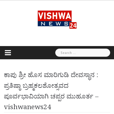
Skip
to
content
Search
for:
ಕಾಪು ಶ್ರೀ ಹೊಸ ಮಾರಿಗುಡಿ ದೇವಸ್ಥಾನ :
ಪ್ರತಿಷ್ಠಾ ಬ್ರಹ್ಮಕಲಶೋತ್ಸವದ
ಪೂರ್ವಭಾವಿಯಾಗಿ ಚಪ್ಪರ ಮುಹೂರ್ತ –
vishwanews24