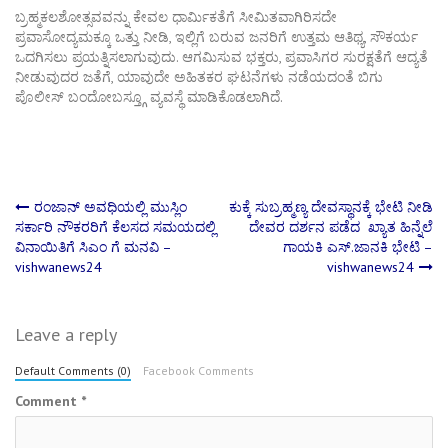
ಬ್ರಹ್ಮಕಲಶೋತ್ಸವವನ್ನು ಕೇವಲ ಧಾರ್ಮಿಕತೆಗೆ ಸೀಮಿತವಾಗಿರಿಸದೇ
ಪ್ರವಾಸೋದ್ಯಮಕ್ಕೂ ಒತ್ತು ನೀಡಿ, ಇಲ್ಲಿಗೆ ಬರುವ ಜನರಿಗೆ ಉತ್ತಮ ಆತಿಥ್ಯ, ಸೌಕರ್ಯ
ಒದಗಿಸಲು ಪ್ರಯತ್ನಿಸಲಾಗುವುದು. ಆಗಮಿಸುವ ಭಕ್ತರು, ಪ್ರವಾಸಿಗರ ಸುರಕ್ಷತೆಗೆ ಆದ್ಯತೆ
ನೀಡುವುದರ ಜತೆಗೆ, ಯಾವುದೇ ಅಹಿತಕರ ಘಟನೆಗಳು ನಡೆಯದಂತೆ ಬಿಗು
ಪೊಲೀಸ್‌ ಬಂದೋಬಸ್ತ್ಗೂ ವ್ಯವಸ್ಥೆ ಮಾಡಿಕೊಡಲಾಗಿದೆ.
Post
ರಂಜಾನ್ ಅವಧಿಯಲ್ಲಿ ಮುಸ್ಲಿಂ
ಕುಕ್ಕೆ ಸುಬ್ರಹ್ಮಣ್ಯ ದೇವಸ್ಥಾನಕ್ಕೆ ಭೇಟಿ ನೀಡಿ
ಸರ್ಕಾರಿ ನೌಕರರಿಗೆ ಕೆಲಸದ ಸಮಯದಲ್ಲಿ
ದೇವರ ದರ್ಶನ ಪಡೆದ ಖ್ಯಾತ ಹಿನ್ನೆಲೆ
ವಿನಾಯಿತಿಗೆ ಸಿಎಂ ಗೆ ಮನವಿ –
ಗಾಯಕಿ ಎಸ್.ಜಾನಕಿ ಭೇಟಿ –
navigation
vishwanews24
vishwanews24
Leave a reply
Default Comments (0)
Facebook Comments
Comment
*