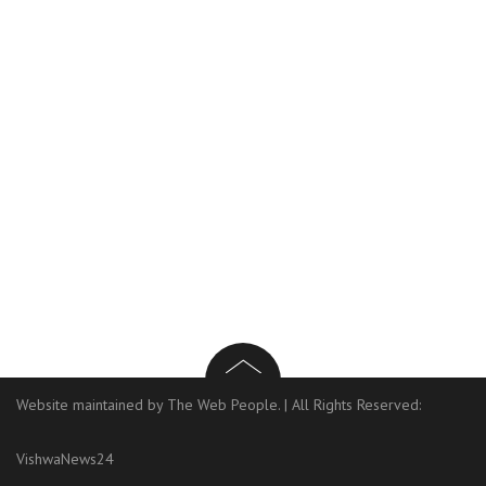
Website maintained by The Web People.
|
All Rights Reserved:
VishwaNews24