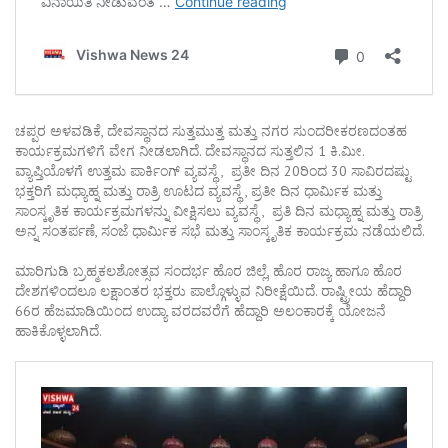
ಚಪ್ಪರ ಅಳವಡಿಕೆ, ದೇವಸ್ಥಾನದ ಸುತ್ತಮುತ್ತ ಮತ್ತು ನಗರ ಸುಂದರೀಕರಣದಂತಹ
ಕಾರ್ಯಕ್ರಮಗಳಿಗೆ ವೇಗ ನೀಡಲಾಗಿದೆ. ದೇವಸ್ಥಾನದ ಸುತ್ತಲಿನ 1 ಕಿ.ಮೀ.
ವ್ಯಾಪ್ತಿಯೊಳಗೆ ಉತ್ತಮ ಪಾರ್ಕಿಂಗ್‌ ವ್ಯವಸ್ಥೆ , ಪ್ರತೀ ದಿನ 20ರಿಂದ 30 ಸಾವಿರದಷ್ಟು
ಭಕ್ತರಿಗೆ ಮಧ್ಯಾಹ್ನ ಮತ್ತು ರಾತ್ರಿ ಊಟದ ವ್ಯವಸ್ಥೆ , ಪ್ರತೀ ದಿನ ಧಾರ್ಮಿಕ ಮತ್ತು
ಸಾಂಸ್ಕೃತಿಕ ಕಾರ್ಯಕ್ರಮಗಳನ್ನು ವೀಕ್ಷಿಸಲು ವ್ಯವಸ್ಥೆ , ಪ್ರತಿ ದಿನ ಮಧ್ಯಾಹ್ನ ಮತ್ತು ರಾತ್ರಿ
ಅನ್ನ ಸಂತರ್ಪಣೆ, ಸಂಜೆ ಧಾರ್ಮಿಕ ಸಭೆ ಮತ್ತು ಸಾಂಸ್ಕೃತಿಕ ಕಾರ್ಯಕ್ರಮ ನಡೆಯಲಿದೆ.
ಮಾರಿಗುಡಿ ಬ್ರಹ್ಮಕಲಶೋತ್ಸವ ಸಂದರ್ಭ ಹೊರ ಜಿಲ್ಲೆ, ಹೊರ ರಾಜ್ಯ ಹಾಗೂ ಹೊರ
ದೇಶಗಳಿಂದಲೂ ಲಕ್ಷಾಂತರ ಭಕ್ತರು ಪಾಲ್ಗೊಳ್ಳುವ ನಿರೀಕ್ಷೆಯಿದೆ. ರಾಷ್ಟ್ರೀಯ ಹೆದ್ದಾರಿ
66ರ ಹೆಜಮಾಡಿಯಿಂದ ಉದ್ಯಾ ವರದವರೆಗೆ ಹೆದ್ದಾರಿ ಅಲಂಕಾರಕ್ಕೆ ಯೋಜನೆ
ಹಾಕಿಕೊಳ್ಳಲಾಗಿದೆ.