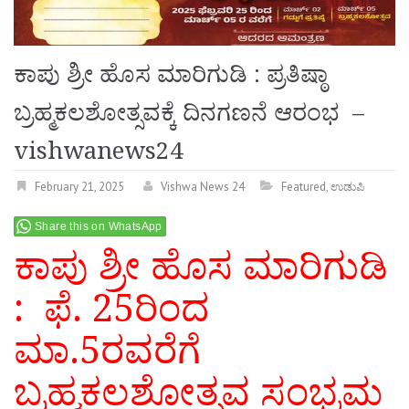
ಕಾಪು ಶ್ರೀ ಹೊಸ ಮಾರಿಗುಡಿ : ಪ್ರತಿಷ್ಠಾ
ಬ್ರಹ್ಮಕಲಶೋತ್ಸವಕ್ಕೆ ದಿನಗಣನೆ ಆರಂಭ –
vishwanews24
February 21, 2025
Vishwa News 24
Featured
,
ಉಡುಪಿ
Share this on WhatsApp
ಕಾಪು ಶ್ರೀ ಹೊಸ ಮಾರಿಗುಡಿ
: ಫೆ. 25ರಿಂದ
ಮಾ.5ರವರೆಗೆ
ಬ್ರಹ್ಮಕಲಶೋತ್ಸವ ಸಂಭ್ರಮ