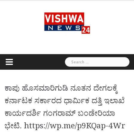
Skip
to
content
Search
for:
ಕಾಪು ಹೊಸಮಾರಿಗುಡಿ ನೂತನ ದೇಗಲಕ್ಕೆ
ಕರ್ನಾಟಕ ಸರ್ಕಾರದ ಧಾರ್ಮಿಕ ದತ್ತಿ ಇಲಾಖೆ
ಕಾರ್ಯದರ್ಶಿ ಗಂಗರಾಮ್ ಬಂಡೇರಿಯಾ
ಭೇಟಿ. https://wp.me/p9KQap-4Wr