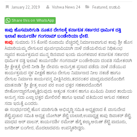
January 22, 2019
Vishwa News 24
Featured
,
ಉಡುಪಿ
Share this on WhatsApp
ಕಾಪು ಹೊಸಮಾರಿಗುಡಿ ನೂತನ ದೇಗಲಕ್ಕೆ ಕರ್ನಾಟಕ ಸರ್ಕಾರದ ಧಾರ್ಮಿಕ ದತ್ತಿ
ಇಲಾಖೆ ಕಾರ್ಯದರ್ಶಿ ಗಂಗರಾಮ್ ಬಂಡೇರಿಯಾ ಭೇಟಿ.
ಕಾಪು:
ಸುಮಾರು 35 ಕೋಟಿ ರೂಪಾಯಿ ವೆಚ್ಚದಲ್ಲಿ ನಿರ್ಮಾಣವಾಗುವ ಕಾಪು ಶ್ರೀ ಹೊಸ
Àಮಾರಿಯಮ್ಮ ದೇಗುಲದ ಪೂರ್ವಭಾವಿಯಾಗಿ ನಾಳೆ ನಡೆಯಲಿರುವ ನಿಧಿಕುಂಭ
ಸ್ಥಾಪನ ಕಾರ್ಯಕ್ರಮದ ಮುನ್ನ ದಿನವಾದ ಇಂದು ಮಂಗಳವಾರ ಕರ್ನಾಟಕ ಸರ್ಕಾರರ
ಧಾರ್ಮಿಕ ದತ್ತಿ ಇಲಾಖೆ ಕಾರ್ಯದರ್ಶಿ ಗಂಗರಾಮ್ ಬಂಡೇರಿಯಾ ದಂಪತಿ ಸಮೇತರಾಗಿ
ಶ್ರೀ ಕ್ಷೇತ್ರಕ್ಕೆ ಭೇಟಿ ನೀಡಿ ಶ್ರೀ ದೇವರು ಅನುಗ್ರಹ ಪ್ರಸಾದ ಪಡೆದು ನಾಳೆ ನಡೆಯುವ
ಕಾರ್ಯಕ್ರಮದ ಸ್ಥಳ ವೀಕ್ಷಣೆ ಹಾಗೂ ದೇಗುಲ ನಿರ್ಮಾಣದ ನೀಲ ನಕಾಶೆ ಹಾಗೂ
ದೇಗುಲ ನಿರ್ಮಾಣ ಕಾರ್ಯವನ್ನ ವೀಕ್ಷಿಸಿದರು,ತದನಂತರ ಮಾಧ್ಯಮದವರೊಂದಿಗೆ
ಮಾತನಾಡಿ” ಶ್ರೀ ಕ್ಷೇತ್ರ ಊರ ಪರ ಊರ ಭಕ್ತರ ಸಹಕಾರದೊಂದಿಗೆ
ಜೀರ್ಣೋದ್ಧಾರಗೊಳ್ಳುತ್ತಿರುವುದು ಅತ್ಯಂತ ಸಂತಸ ಹಾಗೂ ಖುಷಿಯ ವಿಚಾರ ತಾಯಿಯ
ಅನುಗ್ರ ಸದಾ ಎಲ್ಲಾ ಭಕ್ತರ ಮೇಲಿರಲಿ ಹಾಗೂ ಇಲಾಖೆ ವತಿಯಿಂದ ಆಗುವ ಸಹಕಾರ
ಸದಾ ಇರುತ್ತೆ ಎಂದರು.
ಈ ಸಂಧರ್ಭದಲ್ಲಿ ಹೊಸ ಮಾರಿಗುಡಿ ಅಭಿವೃದ್ಧಿ ಸಮಿತಿ ಅಧ್ಯಕ್ಷರಾದ ಕೆ. ವಾಸುದೇವ
ಶೆಟ್ಟಿ,ಪ್ರಚಾರ ಸಮಿತಿ ಅದ್ಯಕ್ಷ ಯೋಗಿಶ್ ಶೆಟ್ಟಿ ಬಾಲಾಜಿ,ಉಪಾಧ್ಯಕ್ಷ ಕಾಪು ದಿವಾಕರ್ ಶೆಟ್ಟಿ,
ಮಾಧವ ಆರ್ ಪಾಲನ್, ಕಾರ್ಯದರ್ಶಿ ರಮೇಶ್ ಹೆಗ್ಡೆ ಕಲ್ಯಾ,ಅರುಣ್ ಶೆಟ್ಟಿ ಪಾದೂರು,
ಜಗದೀಶ್ ಬಂಗೇರ, ಮೊದಲಾದವರು ಉಪಸ್ಥಿತರಿದ್ದರು.