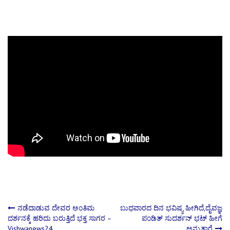
Post
ನಡೆದಾಡುವ ದೇವರ ಅಂತಿಮ
ಬುಧವಾರದ ದಿನ ಭವಿಷ್ಯ ಹೀಗಿದೆ,ದೈವಜ್ಞ
ದರ್ಶನಕ್ಕೆ ಹರಿದು ಬರುತ್ತಿದೆ ಭಕ್ತ ಸಾಗರ –
ಪಂಡಿತ್ ಸುದರ್ಶನ್ ಭಟ್ ಹೀಗೆ
Vishwanews24
ಅನ್ನುತ್ತಾರೆ