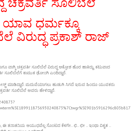
ಚಕ್ರವರ್ತಿ ಸೂಲಿಬೆಲೆ
 ಯಾವ ಧರ್ಮಕ್ಕೂ
ೆ ವಿರುದ್ಧ ಪ್ರಕಾಶ್‌ ರಾಜ್‌
ವಾಗ್ಮಿ ಚಕ್ರವರ್ತಿ ಸೂಲಿಬೆಲೆ ವಿರುದ್ಧ ಆಕ್ರೋಶ ಹೊರ ಹಾಕಿದ್ದು. ಕಟುವಾದ
ವರ್ತಿ ಸೂಲಿಬೆಲೆಗೆ ಕಾಮುಕ ಢೋಂಗಿ ಎಂದಿದ್ದಾರೆ.
 ಪೋಸ್ಟ್ ಮಾಡಿದ್ದಾರೆ. ಮದುವೆಯಾಗಲು ಹುಡುಗಿ ಸಿಗದೆ ಇರುವ ಹಿಂದೂ ಯುವಕರು
ರ್ತಿ ಸೂಲಿಬೆಲೆ ಅವರು ಹೇಳಿದ್ದಾರೆ.
0240873?
Ctwterm%5E1899118756930240873%7Ctwgr%5E901b5916296c803b81778
ು, ಈ ತನಾತನಿಯ ಆಯುಧವೆಲ್ಲ ಸೊಂಟದ ಕೆಳಗೇ.. ಛಿ.. ಛೀ .. ಇಂಥಾ ವಿಕೃತ ..