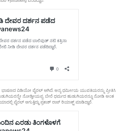
ಿ #justasking ಎಂದಿದ್ದಾರೆ.
ರುವ ಭಾಷಣದ ವಿಡಿಯೋ ವೈರಲ್ ಆಗಿದೆ. ಅನ್ಯ ಧರ್ಮೀಯ ಯುವತಿಯರನ್ನು ಪ್ರೀತಿಸಿ
ಹುಡುಗಿಯರನ್ನೇ ನೋಡ್ತೀಯಪ್ಪ. ಬೇರೆ ಧರ್ಮದ ಹುಡುಗಿಯರನ್ನೂ ನೋಡಿ ಅಂತ
ೈರಲ್‌ ಆಗುತ್ತಿದ್ದು ಪ್ರಕಾಶ್‌ ರಾಜ್‌ ರಿಯಾಕ್ಟ್‌ ಮಾಡಿದ್ದಾರೆ.