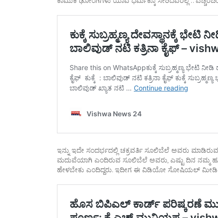
ಕಾಮುಕ ಢೋಂಗಿಗಳು ಯಾವ ಧರ್ಮಕ್ಕೂ ಸೇರಿದವರಲ್ಲ .. ಎಚ್ಚರದಿಂದಿರ
ಇನ್ನು ಇದೇ ಸಂದರ್ಭದಲ್ಲಿ ಚಕ್ರವರ್ತಿ ಸೂಲಿಬೆಲೆ ಅವರು ಮಾಡಿ
ಮದುವೆಯಾಗಿ ಎಂದಿರುವ ಸೂಲಿಬೆಲೆ ಅವರು, ಎಷ್ಟು ದಿನ ನಮ್ಮ 
ಹೇಳಬೇಕು ಎಂದಿದ್ದರು. ಇದೀಗ ಈ ವಿಡಿಯೋ ಸೋಷಿಯಲ್‌ ಮೀಡಿಯಾದಲ್ಲಿ ವ