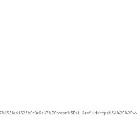
635fe41523b0c0c0a67%7Ctwcon%5Es1_&ref_url=https%3A%2F%2Fwww