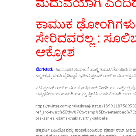
ಮದುವೆಯಾಗಿ ಎಂದಿದ್ದ 
ಕಾಮುಕ ಢೋಂಗಿಗಳು
ಸೇರಿದವರಲ್ಲ : ಸೂಲಿಬೆಲ
ಆಕ್ರೋಶ
ಬೆಂಗಳೂರು:
ಹಿಂದೂಪರ ಸಂಘಟನೆಯಲ್ಲಿ ಗುರುತಿಸಿಕೊಂಡಿರುವ ಹಾಗೂ 
ಶಬ್ದಗಳನ್ನು ಬಳಸಿ ಬೈದಿದ್ದಾರೆ. ಇದೀಗ ಪ್ರಕಾಶ್‌ ರಾಜ್‌ ಅವರು ಚಕ್ರ
ನಟ ಪ್ರಕಾಶ್‌ ರಾಜ್‌ ಅವರು ಸೋಷಿಯಲ್‌ ಮೀಡಿಯಾ ಎಕ್ಸ್‌ನಲ್ಲಿ
ಅನ್ಯಧರ್ಮೀಯ ಹುಡುಗಿಯರನ್ನು ಪ್ರೀತಿಸಿ ಮದುವೆಯಾಗಿ ಅಂತ ಚಕ್ರವ
https://twitter.com/prakashraaj/status/189911875693
ref_src=twsrc%5Etfw%7Ctwcamp%5Etweetembed%7
prakash-raj-slams-chakravarthy-sulibele
ಚಕ್ರವರ್ತಿ ವಿಡಿಯೋವನ್ನು ಹಂಚಿಕೊಂಡಿರುವ ಪ್ರಕಾಶ್‌ ರಾಜ್‌ ಅವರ