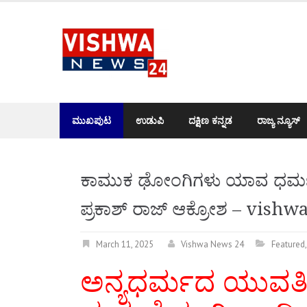
Skip
to
content
ಮುಖಪುಟ
ಉಡುಪಿ
ದಕ್ಷಿಣ ಕನ್ನಡ
ರಾಜ್ಯ ನ್ಯೂಸ್
ಕಾಮುಕ ಢೋಂಗಿಗಳು ಯಾವ ಧರ್ಮಕ್ಕೂ
ಪ್ರಕಾಶ್‌ ರಾಜ್‌ ಆಕ್ರೋಶ – vis
March 11, 2025
Vishwa News 24
Featured
ಅನ್ಯಧರ್ಮದ ಯುವತಿಯರ