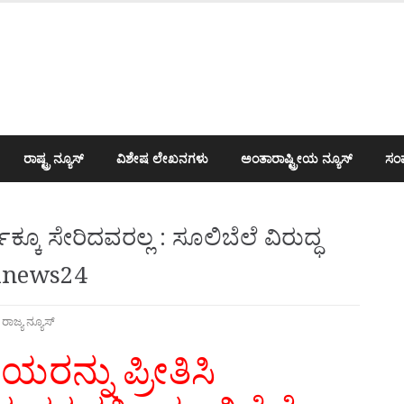
ರಾಷ್ಟ್ರ ನ್ಯೂಸ್
ವಿಶೇಷ ಲೇಖನಗಳು
ಅಂತಾರಾಷ್ಟ್ರೀಯ ನ್ಯೂಸ್
ಸಂಪ
 ಸೇರಿದವರಲ್ಲ : ಸೂಲಿಬೆಲೆ ವಿರುದ್ಧ
hwanews24
,
ರಾಜ್ಯ ನ್ಯೂಸ್
ನ್ನು ಪ್ರೀತಿಸಿ