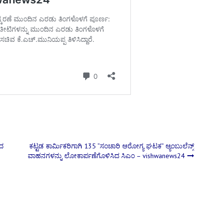
ೆದ
ಕಟ್ಟಡ ಕಾರ್ಮಿಕರಿಗಾಗಿ 135 “ಸಂಚಾರಿ ಆರೋಗ್ಯ ಘಟಕ” ಆ್ಯಂಬುಲೆನ್ಸ್
ವಾಹನಗಳನ್ನು ಲೋಕಾರ್ಪಣೆಗೊಳಿಸಿದ ಸಿಎಂ – vishwanews24