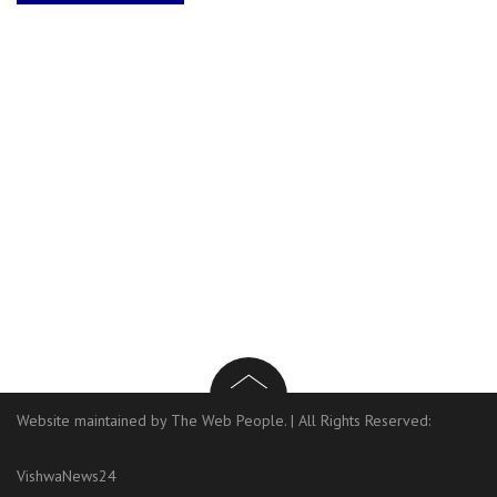
Website maintained by The Web People.
|
All Rights Reserved:
VishwaNews24