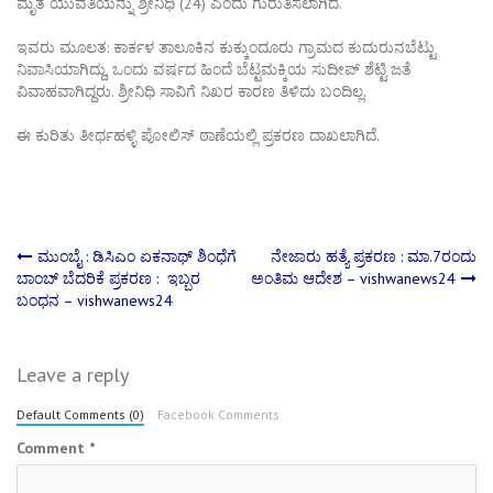
ಮೃತ ಯುವತಿಯನ್ನು ಶ್ರೀನಿಧಿ (24) ಎಂದು ಗುರುತಿಸಲಾಗಿದೆ.
ಇವರು ಮೂಲತ: ಕಾರ್ಕಳ ತಾಲೂಕಿನ ಕುಕ್ಕುಂದೂರು ಗ್ರಾಮದ ಕುದುರುನಬೆಟ್ಟು
ನಿವಾಸಿಯಾಗಿದ್ದು, ಒಂದು ವರ್ಷದ ಹಿಂದೆ ಬೆಟ್ಟಮಕ್ಕಿಯ ಸುದೀಪ್ ಶೆಟ್ಟಿ ಜತೆ
ವಿವಾಹವಾಗಿದ್ದರು. ಶ್ರೀನಿಧಿ ಸಾವಿಗೆ ನಿಖರ ಕಾರಣ ತಿಳಿದು ಬಂದಿಲ್ಲ.
ಈ ಕುರಿತು ತೀರ್ಥಹಳ್ಳಿ ಪೋಲಿಸ್ ಠಾಣೆಯಲ್ಲಿ ಪ್ರಕರಣ ದಾಖಲಾಗಿದೆ.
Post
ಮುಂಬೈ : ಡಿಸಿಎಂ ಏಕನಾಥ್ ಶಿಂಧೆಗೆ
ನೇಜಾರು ಹತ್ಯೆ ಪ್ರಕರಣ : ಮಾ.7ರಂದು
ಬಾಂಬ್ ಬೆದರಿಕೆ ಪ್ರಕರಣ : ಇಬ್ಬರ
ಅಂತಿಮ ಆದೇಶ – vishwanews24
ಬಂಧನ – vishwanews24
navigation
Leave a reply
Default Comments (0)
Facebook Comments
Comment
*