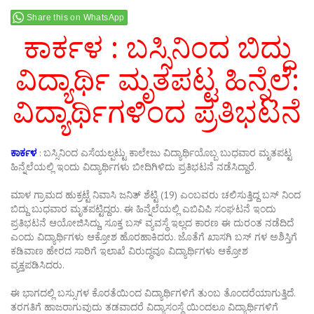
Share this on WhatsApp
ಕಾರ್ಕಳ : ಬಸ್ಸಿನಿಂದ ಬಿದ್ದು
ವಿದ್ಯಾರ್ಥಿ ಮೃತಪಟ್ಟ ಹಿನ್ನೆಲೆ:
ವಿದ್ಯಾರ್ಥಿಗಳಿಂದ ಪ್ರತಿಭಟನೆ
ಕಾರ್ಕಳ
: ಬಸ್ಸಿನಿಂದ ಎಸೆಯಲ್ಪಟ್ಟು ಕಾಲೇಜು ವಿದ್ಯಾರ್ಥಿಯೊಬ್ಬ ಬುಧವಾರ ಮೃತಪಟ್ಟ
ಹಿನ್ನೆಲೆಯಲ್ಲಿ ಇಂದು ವಿದ್ಯಾರ್ಥಿಗಳು ಬೀದಿಗಿಳಿದು ಪ್ರತಿಭಟನೆ ನಡೆಸಿದ್ದಾರೆ.
ಮಾಳ ಗ್ರಾಮದ ಹುಕ್ರಟ್ಟೆ ನಿವಾಸಿ ಜನಿತ್ ಶೆಟ್ಟಿ (19) ಎಂಬವರು ಚಲಿಸುತ್ತಿದ್ದ ಬಸ್ ನಿಂದ
ಬಿದ್ದು ಬುಧವಾರ ಮೃತಪಟ್ಟಿದ್ದರು. ಈ ಹಿನ್ನೆಲೆಯಲ್ಲಿ ಎಬಿವಿಪಿ ಸಂಘಟನೆ ಇಂದು
ಪ್ರತಿಭಟನೆ ಆಯೋಜಿಸಿದ್ದು, ಸೂಕ್ತ ಬಸ್ ವ್ಯವಸ್ಥೆ ಇಲ್ಲದ ಕಾರಣ ಈ ದುರಂತ ನಡೆದಿದೆ
ಎಂದು ವಿದ್ಯಾರ್ಥಿಗಳು ಆಕ್ರೋಶ ಹೊರಹಾಕಿದರು. ಜೊತೆಗೆ ಖಾಸಗಿ ಬಸ್ ಗಳ ಅಶಿಸ್ತಿಗೆ
ಕಡಿವಾಣ ಹೇರದ ಸಾರಿಗೆ ಇಲಾಖೆ ವಿರುದ್ಧವೂ ವಿದ್ಯಾರ್ಥಿಗಳು ಆಕ್ರೋಶ
ವ್ಯಕ್ತಪಡಿಸಿದರು.
ಈ ಭಾಗದಲ್ಲಿ ಬಸ್ಸುಗಳ ಕೊರತೆಯಿಂದ ವಿದ್ಯಾರ್ಥಿಗಳಿಗೆ ತುಂಬ ತೊಂದರೆಯಾಗುತ್ತಿದೆ.
ತರಗತಿಗೆ ಹಾಜರಾಗುವುದು ತಡವಾದರೆ ವಿದ್ಯಾಸಂಸ್ಥೆ ಯಿಂದಲೂ ವಿದ್ಯಾರ್ಥಿಗಳಿಗೆ