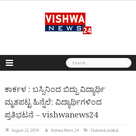
Skip
to
content
Search
for:
ಕಾರ್ಕಳ : ಬಸ್ಸಿನಿಂದ ಬಿದ್ದು ವಿದ್ಯಾರ್ಥಿ
ಮೃತಪಟ್ಟ ಹಿನ್ನೆಲೆ: ವಿದ್ಯಾರ್ಥಿಗಳಿಂದ
ಪ್ರತಿಭಟನೆ – vishwanews24
August 22, 2024
Vishwa News 24
Featured
,
ಉಡುಪಿ