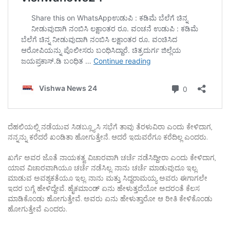
ದೆಹಲಿಯಲ್ಲಿ ನಡೆಯುವ ಸಿಡಬ್ಲ್ಯೂಸಿ ಸಭೆಗೆ ತಾವು ತೆರಳುವಿರಾ ಎಂದು ಕೇಳಿದಾಗ,
ನನ್ನನ್ನು ಕರೆದರೆ ಖಂಡಿತಾ ಹೋಗುತ್ತೇನೆ. ಆದರೆ ಇದುವರೆಗೂ ಕರೆದಿಲ್ಲ ಎಂದರು.
ಖರ್ಗೆ ಅವರ ಜೊತೆ ನಾಯಕತ್ವ ವಿಚಾರವಾಗಿ ಚರ್ಚೆ ನಡೆಸಿದ್ದೀರಾ ಎಂದು ಕೇಳಿದಾಗ,
ಯಾವ ವಿಚಾರವಾಗಿಯೂ ಚರ್ಚೆ ನಡೆಸಿಲ್ಲ. ನಾನು ಚರ್ಚೆ ಮಾಡುವುದೂ ಇಲ್ಲ.
ಮಾಡುವ ಅವಶ್ಯಕತೆಯೂ ಇಲ್ಲ. ನಾನು ಮತ್ತು ಸಿದ್ದರಾಮಯ್ಯ ಅವರು ಈಗಾಗಲೇ
ಇದರ ಬಗ್ಗೆ ಹೇಳಿದ್ದೇವೆ. ಹೈಕಮಾಂಡ್ ಏನು ಹೇಳುತ್ತದೆಯೋ ಅದರಂತೆ ಕೆಲಸ
ಮಾಡಿಕೊಂಡು ಹೋಗುತ್ತೇವೆ. ಅವರು ಏನು ಹೇಳುತ್ತಾರೋ ಆ ರೀತಿ ಕೇಳಿಕೊಂಡು
ಹೋಗುತ್ತೇವೆ ಎಂದರು.