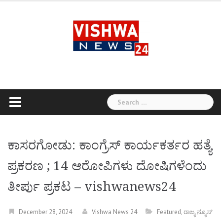
Skip
to
content
Search
for:
ಕಾಸರಗೋಡು: ಕಾಂಗ್ರೆಸ್ ಕಾರ್ಯಕರ್ತರ ಹತ್ಯೆ
ಪ್ರಕರಣ ; 14 ಆರೋಪಿಗಳು ದೋಷಿಗಳೆಂದು
ತೀರ್ಪು ಪ್ರಕಟ – vishwanews24
December 28, 2024
Vishwa News 24
Featured
,
ರಾಜ್ಯ ನ್ಯೂಸ್