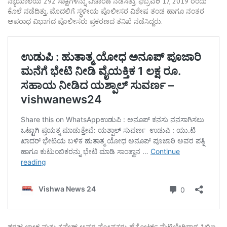
ನ್ಯಾಯಾಲಯ 292 ಸಾಕ್ಷಿಗಳನ್ನು ವಿಚಾರಣೆ ನಡೆಸಿತ್ತು. ಫೆಬ್ರವರಿ 17, 2019 ರಂದು
ಕೊಲೆ ನಡೆದಿತ್ತು. ಮೊದಲಿಗೆ ಸ್ಥಳೀಯ ಪೊಲೀಸರ ವಿಶೇಷ ತಂಡ ಹಾಗೂ ನಂತರ
ಅಪರಾಧ ವಿಭಾಗದ ಪೊಲೀಸರು ಪ್ರಕರಣದ ತನಿಖೆ ನಡೆಸಿದ್ದರು.
ಶರತ್ ಲಾಲ್ ಮತ್ತು ಕೃಪೇಶ್ ಅವರ ಪೋಷಕರು ಹೈಕೋರ್ಟ್ ಮೆಟ್ಟಿಲೇರಿದಾಗ ಸಿಬಿಐ